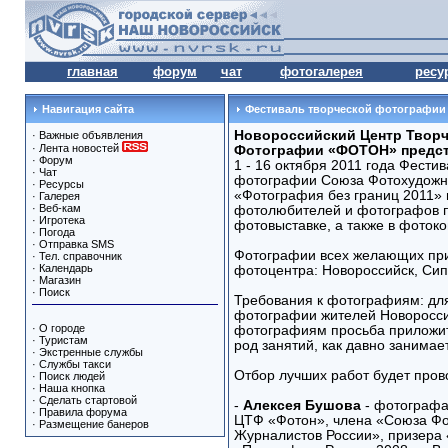
главная
форум
чат
фотогалерея
ресу
Навигация сайта
Фестиваль творческой фотографии
Новороссийский Центр Твор
·
Важные объявления
·
Лента новостей
Фотографии «ФОТОН» предст
·
Форум
1 - 16 октября 2011 года Фести
·
Чат
фотографии Союза Фотохудожн
·
Ресурсы
«Фотография без границ 2011» 
·
Галерея
·
Веб-кам
фотолюбителей и фотографов п
·
Игротека
фотовыставке, а также в фотоко
·
Погода
·
Отправка SMS
Фотографии всех желающих прин
·
Тел. справочник
·
Календарь
фотоцентра: Новороссийск, Сипяг
·
Магазин
·
Поиск
Требования к фотографиям: для 
фотографии жителей Новоросси
·
О городе
фотографиям просьба приложит
·
Туристам
род занятий, как давно занимае
·
Экстренные службы
·
Службы такси
Отбор лучших работ будет пров
·
Поиск людей
·
Наша кнопка
·
Сделать стартовой
-
Алексея Бушова
- фотографа,
·
Правила форума
ЦТФ «Фотон», члена «Союза Фо
·
Размещение банеров
Журналистов России», призера