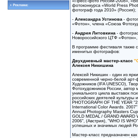
«Пресс-фото России-2008», «Во
Реклама:
фотоконкурса «World Press Pho
фотограф года 2010» (Россия);
-
Александра Устинова
- фото
«Фотон», члена «Союза Фотоху
-
Андрея Литовкина
- фотогра
Новороссийского ЦТФ «Фотон»,
В программе фестиваля также с
именитых фотографов:
Двухдневный мастер-класс
"
Алексея Никишина
Алексей Никишин - один из ярк
современной черно-белой арт-
Художников (IFA UNESCO), Твор
Фотохудожников России, автор 
уникального цикла выставок пси
российских деятелей культуры и
PHOTOGRAPH OF THE YEAR "2nd 
International Color Awards. 2
Annual Photography Masters Cup /
GOLD MEDAL / GRAND AWARD W
2006", (Австрия), "WHO IS WHO
успешных и значимых людей Рос
Мастер-класс предназначен ка