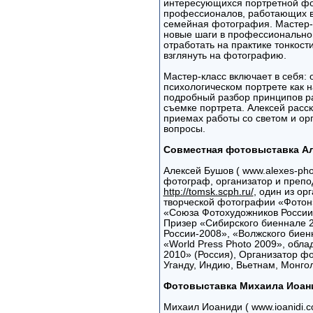
интересующихся портретной фо
профессионалов, работающих в 
семейная фотография. Мастер-
новые шаги в профессиональной
отработать на практике тонкост
взглянуть на фотографию.
Мастер-класс включает в себя: 
психологическом портрете как 
подробный разбор принципов ра
съемке портрета. Алексей расс
приемах работы со светом и ор
вопросы.
Совместная фотовыставка А
Алексей Бушов ( www.alexes-pho
фотограф, организатор и преп
http://tomsk.scph.ru/
, один из о
творческой фотографии «Фото
«Союза Фотохудожников России
Призер «Сибирского биеннале 
России-2008», «Волжского биен
«World Press Photo 2009», обл
2010» (Россия), Организатор ф
Уганду, Индию, Вьетнам, Монг
Фотовыставка Михаила Иоан
Михаил Иоаниди ( www.ioanidi.c