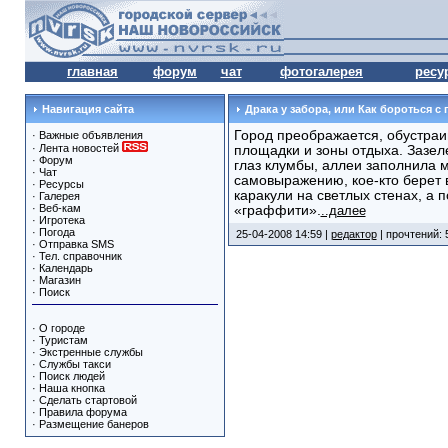
главная
форум
чат
фотогалерея
ресу
Навигация сайта
Драка у забора, или Как бороться с
Город преображается, обустраи
·
Важные объявления
·
Лента новостей
площадки и зоны отдыха. Зазел
·
Форум
глаз клумбы, аллеи заполнила м
·
Чат
самовыражению, кое-кто берет в
·
Ресурсы
каракули на светлых стенах, а 
·
Галерея
·
Веб-кам
«граффити».
..далее
·
Игротека
·
Погода
25-04-2008 14:59 |
редактор
| прочтений: 
·
Отправка SMS
·
Тел. справочник
·
Календарь
·
Магазин
·
Поиск
·
О городе
·
Туристам
·
Экстренные службы
·
Службы такси
·
Поиск людей
·
Наша кнопка
·
Сделать стартовой
·
Правила форума
·
Размещение банеров