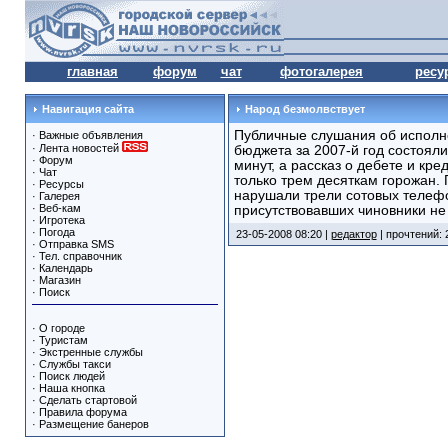
главная
форум
чат
фотогалерея
ресу
Навигация сайта
Народ безмолвствует
Публичные слушания об исполн
·
Важные объявления
·
Лента новостей
бюджета за 2007-й год состояли
·
Форум
минут, а рассказ о дебете и кр
·
Чат
только трем десяткам горожан.
·
Ресурсы
нарушали трели сотовых телефо
·
Галерея
·
Веб-кам
присутствовавших чиновники не
·
Игротека
·
Погода
23-05-2008 08:20 |
редактор
| прочтений: 
·
Отправка SMS
·
Тел. справочник
·
Календарь
·
Магазин
·
Поиск
·
О городе
·
Туристам
·
Экстренные службы
·
Службы такси
·
Поиск людей
·
Наша кнопка
·
Сделать стартовой
·
Правила форума
·
Размещение банеров