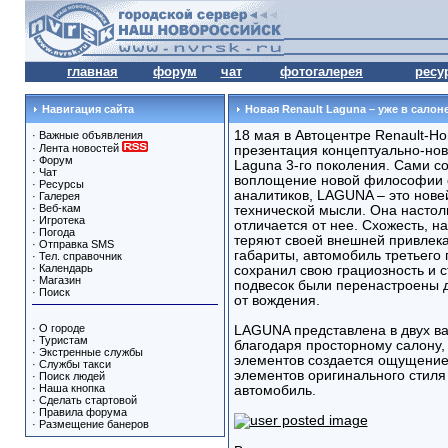
главная
форум
чат
фотогалерея
ресу
Навигация сайта
Новая Renault Laguna – уже в салоне
18 мая в Автоцентре Renault-Н
·
Важные объявления
·
Лента новостей
презентация концептуально-нов
·
Форум
Laguna 3-го поколения. Сами со
·
Чат
воплощение новой философии 
·
Ресурсы
аналитиков, LAGUNA – это нове
·
Галерея
·
Веб-кам
технической мысли. Она настол
·
Игротека
отличается от нее. Схожесть, на
·
Погода
теряют своей внешней привлек
·
Отправка SMS
габариты, автомобиль третьего п
·
Тел. справочник
·
Календарь
сохранил свою грациозность и с
·
Магазин
подвесок были перенастроены 
·
Поиск
от вождения.
·
О городе
LAGUNA представлена в двух вар
·
Туристам
благодаря просторному салону,
·
Экстренные службы
элементов создается ощущение 
·
Службы такси
элементов оригинального стил
·
Поиск людей
·
Наша кнопка
автомобиль.
·
Сделать стартовой
·
Правила форума
·
Размещение банеров