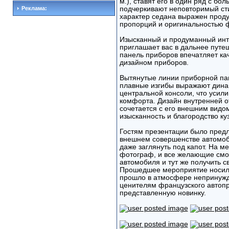
м.), ставят его в один ряд с 
Реклама:
подчеркивают неповторимый сти
характер седана выражен прод
пропорций и оригинальностью 
Изысканный и продуманный инт
приглашает вас в дальнее пут
панель приборов впечатляет ка
дизайном приборов.
Вытянутые линии приборной пан
плавные изгибы выражают динам
центральной консоли, что усил
комфорта. Дизайн внутренней о
сочетается с его внешним видо
изысканность и благородство ку
Гостям презентации было предл
внешнем совершенстве автомоби
даже заглянуть под капот. На 
фотограф, и все желающие смо
автомобиля и тут же получить 
Прошедшее мероприятие носило 
прошло в атмосфере непринужде
ценителям французского автоп
представленную новинку.