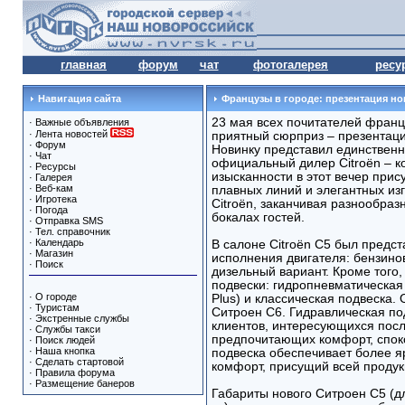
главная
форум
чат
фотогалерея
ресу
Навигация сайта
Французы в городе: презентация нов
23 мая всех почитателей франц
·
Важные объявления
·
Лента новостей
приятный сюрприз – презентация
·
Форум
Новинку представил единствен
·
Чат
официальный дилер Citroёn – к
·
Ресурсы
изысканности в этот вечер прис
·
Галерея
·
Веб-кам
плавных линий и элегантных изг
·
Игротека
Citroёn, заканчивая разнообраз
·
Погода
бокалах гостей.
·
Отправка SMS
·
Тел. справочник
·
Календарь
В салоне Citroёn С5 был предст
·
Магазин
исполнения двигателя: бензино
·
Поиск
дизельный вариант. Кроме того,
подвески: гидропневматическая 
·
О городе
Plus) и классическая подвеска.
·
Туристам
Ситроен С6. Гидравлическая по
·
Экстренные службы
клиентов, интересующихся пос
·
Службы такси
предпочитающих комфорт, споко
·
Поиск людей
·
Наша кнопка
подвеска обеспечивает более яр
·
Сделать стартовой
комфорт, присущий всей продук
·
Правила форума
·
Размещение банеров
Габариты нового Ситроен C5 (дл