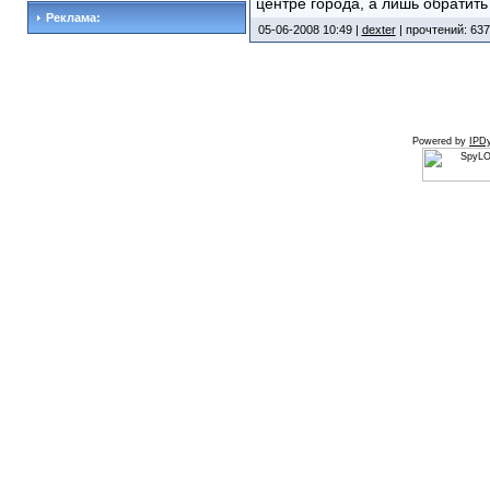
центре города, а лишь обратит
Реклама:
05-06-2008 10:49 |
dexter
| прочтений: 637
Powered by
IPDy