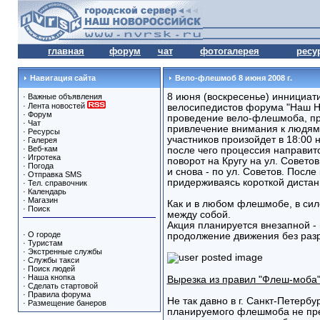
главная
форум
чат
фотогалерея
ресу
Навигация сайта
Вело-флешмоб 8 июня 2008 г.
8 июня (воскресенье) иннициат
·
Важные объявления
·
Лента новостей
велосипедистов форума "Наш Н
·
Форум
проведение вело-флешмоба, пр
·
Чат
привлечение внимания к людям
·
Ресурсы
участников произойдет в 18:00
·
Галерея
·
Веб-кам
после чего процессия направитс
·
Игротека
поворот на Кругу на ул. Совето
·
Погода
и снова - по ул. Советов. После
·
Отправка SMS
придерживаясь короткой дистан
·
Тел. справочник
·
Календарь
·
Магазин
Как и в любом флешмобе, в сил
·
Поиск
между собой.
Акция планируется внезапной - 
·
О городе
продолжение движения без раз
·
Туристам
·
Экстренные службы
·
Службы такси
·
Поиск людей
·
Наша кнопка
Вырезка из правил "Флеш-моба
·
Сделать стартовой
·
Правила форума
Не так давно в г. Санкт-Петербу
·
Размещение банеров
планируемого флешмоба не пре