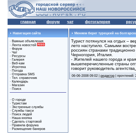
главная
форум
чат
фотогалерея
ресу
Навигация сайта
Меняем берег турецкий на болгарск
Турист потянулся на отдых – ве
·
Важные объявления
·
Лента новостей
лето наступило. Самыми востр
·
Форум
россиян странами традиционно о
·
Чат
Черногория, Италия.
·
Ресурсы
- Жителей нашего города и края
·
Галерея
·
Веб-кам
вышеперечисленные страны опти
·
Игротека
говорит руководитель агентства
·
Погода
·
Отправка SMS
06-06-2008 09:02 |
редактор
| прочтений: 
·
Тел. справочник
·
Календарь
·
Магазин
·
Поиск
·
О городе
·
Туристам
·
Экстренные службы
·
Службы такси
·
Поиск людей
·
Наша кнопка
·
Сделать стартовой
·
Правила форума
·
Размещение банеров