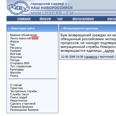
главная
форум
чат
фотогалерея
ресу
Навигация сайта
Возвращаются единицы
Бум возвращений граждан из-за 
·
Важные объявления
·
Лента новостей
обещанный российскими экспе
·
Форум
процессов, не находит подтвер
·
Чат
миграционной службы Новоросси
·
Ресурсы
возвращаются единицы.
..далее
·
Галерея
·
Веб-кам
11-06-2008 14:36 |
редактор
| прочтений: 
·
Игротека
·
Погода
·
Отправка SMS
·
Тел. справочник
·
Календарь
·
Магазин
·
Поиск
·
О городе
·
Туристам
·
Экстренные службы
·
Службы такси
·
Поиск людей
·
Наша кнопка
·
Сделать стартовой
·
Правила форума
·
Размещение банеров