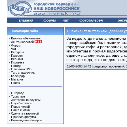
главная
форум
чат
фотогалерея
ресу
Навигация сайта
Чемпионат за столиком - двойное у
За неделю до начала чемпиона
·
Важные объявления
·
Лента новостей
новороссийские болельщики ста
·
Форум
городских кафе и ресторанах, 
·
Чат
кинотеатры и прочая видеотехни
·
Ресурсы
единомышленников, да еще с кр
·
Галерея
·
Веб-кам
в четыре года, и то не для всех.
·
Игротека
·
Погода
11-06-2008 14:42 |
редактор
| прочтений: 
·
Отправка SMS
·
Тел. справочник
·
Календарь
·
Магазин
·
Поиск
·
О городе
·
Туристам
·
Экстренные службы
·
Службы такси
·
Поиск людей
·
Наша кнопка
·
Сделать стартовой
·
Правила форума
·
Размещение банеров