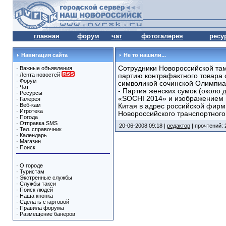
главная
форум
чат
фотогалерея
ресу
Навигация сайта
Не то нашили...
Сотрудники Новороссийской та
·
Важные объявления
·
Лента новостей
партию контрафактного товара 
·
Форум
символикой сочинской Олимпиа
·
Чат
- Партия женских сумок (около 
·
Ресурсы
«SOCHI 2014» и изображением 
·
Галерея
·
Веб-кам
Китая в адрес российской фирм
·
Игротека
Новороссийского транспортного
·
Погода
·
Отправка SMS
20-06-2008 09:18 |
редактор
| прочтений: 
·
Тел. справочник
·
Календарь
·
Магазин
·
Поиск
·
О городе
·
Туристам
·
Экстренные службы
·
Службы такси
·
Поиск людей
·
Наша кнопка
·
Сделать стартовой
·
Правила форума
·
Размещение банеров