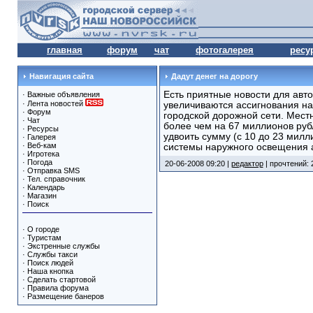
главная
форум
чат
фотогалерея
ресу
Навигация сайта
Дадут денег на дорогу
Есть приятные новости для авто
·
Важные объявления
·
Лента новостей
увеличиваются ассигнования н
·
Форум
городской дорожной сети. Мест
·
Чат
более чем на 67 миллионов руб
·
Ресурсы
удвоить сумму (с 10 до 23 мил
·
Галерея
·
Веб-кам
системы наружного освещения а
·
Игротека
·
Погода
20-06-2008 09:20 |
редактор
| прочтений: 
·
Отправка SMS
·
Тел. справочник
·
Календарь
·
Магазин
·
Поиск
·
О городе
·
Туристам
·
Экстренные службы
·
Службы такси
·
Поиск людей
·
Наша кнопка
·
Сделать стартовой
·
Правила форума
·
Размещение банеров