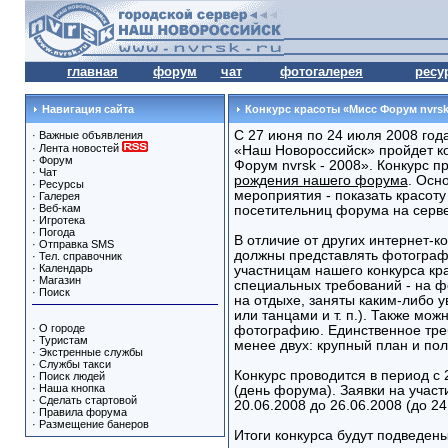
главная
форум
чат
фотогалерея
ресу
Навигация сайта
Конкурс красоты «Мисс Форум nvrsk 
С 27 июня по 24 июля 2008 год
·
Важные объявления
·
Лента новостей
«Наш Новороссийск» пройдет к
·
Форум
Форум nvrsk - 2008». Конкурс п
·
Чат
рождения нашего форума
. Осн
·
Ресурсы
мероприятия - показать красот
·
Галерея
·
Веб-кам
посетительниц форума на серв
·
Игротека
·
Погода
В отличие от других интернет-ко
·
Отправка SMS
должны представлять фотографии
·
Тел. справочник
·
Календарь
участницам нашего конкурса кр
·
Магазин
специальных требований - на ф
·
Поиск
на отдыхе, заняты каким-либо у
или танцами и т. п.). Также м
·
О городе
фотографию. Единственное тре
·
Туристам
менее двух: крупный план и пол
·
Экстренные службы
·
Службы такси
Конкурс проводится в период с 
·
Поиск людей
·
Наша кнопка
(день форума). Заявки на участ
·
Сделать стартовой
20.06.2008 до 26.06.2008 (до 24
·
Правила форума
·
Размещение банеров
Итоги конкурса будут подведен