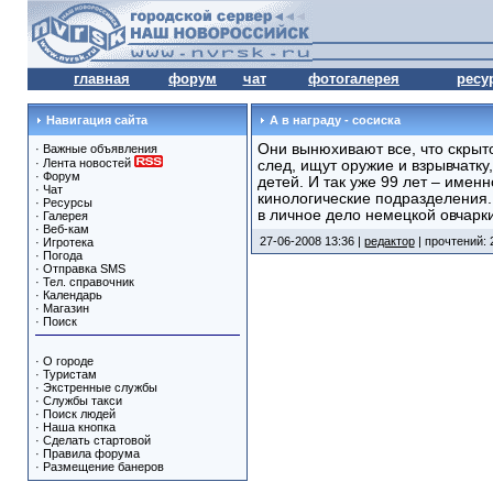
главная
форум
чат
фотогалерея
ресу
Навигация сайта
А в награду - сосиска
Они вынюхивают все, что скрыт
·
Важные объявления
·
Лента новостей
след, ищут оружие и взрывчатку
·
Форум
детей. И так уже 99 лет – имен
·
Чат
кинологические подразделения.
·
Ресурсы
в личное дело немецкой овчарк
·
Галерея
·
Веб-кам
27-06-2008 13:36 |
редактор
| прочтений: 
·
Игротека
·
Погода
·
Отправка SMS
·
Тел. справочник
·
Календарь
·
Магазин
·
Поиск
·
О городе
·
Туристам
·
Экстренные службы
·
Службы такси
·
Поиск людей
·
Наша кнопка
·
Сделать стартовой
·
Правила форума
·
Размещение банеров