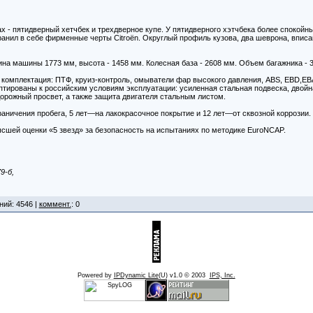
ах - пятидверный хетчбек и трехдверное купе. У пятидверного хэтчбека более спокойны
ранил в себе фирменные черты Citroёn. Округлый профиль кузова, два шеврона, впис
а машины 1773 мм, высота - 1458 мм. Колесная база - 2608 мм. Объем багажника - 3
комплектация: ПТФ, круиз-контроль, омыватели фар высокого давления, ABS, EBD,EB
аптированы к российским условиям эксплуатации: усиленная стальная подвеска, двойн
орожный просвет, а также защита двигателя стальным листом.
граничения пробега, 5 лет—на лакокрасочное покрытие и 12 лет—от сквозной коррозии.
ысшей оценки «5 звезд» за безопасность на испытаниях по методике EuroNCAP.
9-б,
ний: 4546 |
коммент.
: 0
Powered by
IPDynamic Lite
(U) v1.0 © 2003
IPS, Inc.