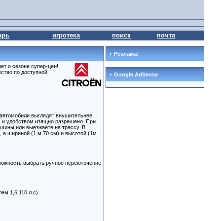
арь
игротека
поиск
почта
Реклама:
т о сезоне супер-цен!
ество по доступной
Google AdSense
е автомобили выглядят внушительнее
м и удобством изящно разрешено. При
шины или выезжаете на трассу. В
 а шириной (1 м 70 см) и высотой (1м
зможность выбрать ручное переключение
м 1,6 110 л.с).