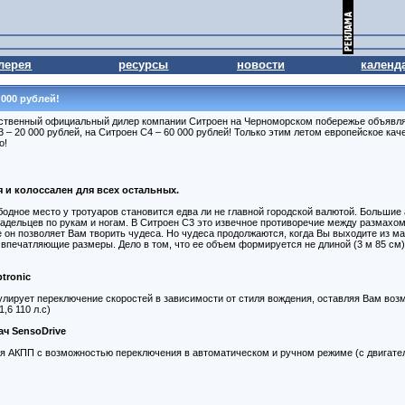
лерея
ресурсы
новости
календ
 000 рублей!
ственный официальный дилер компании Ситроен на Черноморском побережье объявляе
3 – 20 000 рублей, на Ситроен C4 – 60 000 рублей! Только этим летом европейское кач
о!
я и колоссален для всех остальных.
бодное место у тротуаров становится едва ли не главной городской валютой. Больши
ладельцев по рукам и ногам. В Ситроен С3 это извечное противоречие между размахо
 он позволяет Вам творить чудеса. Но чудеса продолжаются, когда Вы выходите из ма
впечатляющие размеры. Дело в том, что ее объем формируется не длиной (3 м 85 см),
tronic
улирует переключение скоростей в зависимости от стиля вождения, оставляя Вам во
,6 110 л.с)
ч SensoDrive
я АКПП с возможностью переключения в автоматическом и ручном режиме (с двигателе