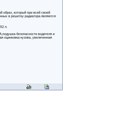
й образ, который при всей своей
анных в решетку радиатора являются
52 л.
A,подушка безопасности водителя и
ая оцинковка кузова, увеличенная