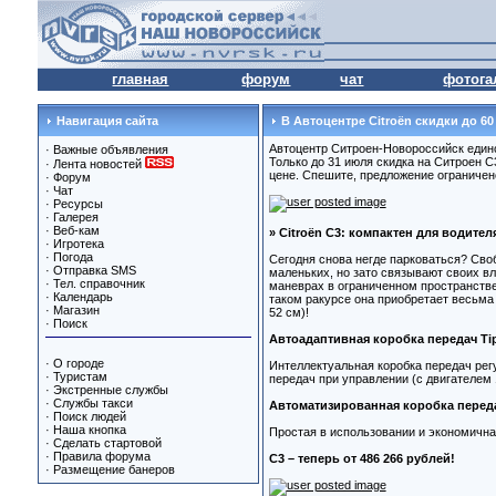
главная
форум
чат
фотога
Навигация сайта
В Автоцентре Citroёn скидки до 60
Автоцентр Ситроен-Новороссийск един
·
Важные объявления
Только до 31 июля скидка на Ситроен C
·
Лента новостей
цене. Спешите, предложение ограничен
·
Форум
·
Чат
·
Ресурсы
·
Галерея
·
Веб-кам
» Citroёn С3: компактен для водител
·
Игротека
·
Погода
Сегодня снова негде парковаться? Сво
·
Отправка SMS
маленьких, но зато связывают своих в
·
Тел. справочник
маневрах в ограниченном пространстве
·
Календарь
таком ракурсе она приобретает весьма 
·
Магазин
52 см)!
·
Поиск
Автоадаптивная коробка передач Tip
·
О городе
Интеллектуальная коробка передач рег
·
Туристам
передач при управлении (с двигателем 1
·
Экстренные службы
·
Службы такси
Автоматизированная коробка переда
·
Поиск людей
·
Наша кнопка
Простая в использовании и экономична
·
Сделать стартовой
·
Правила форума
С3 – теперь от 486 266 рублей!
·
Размещение банеров