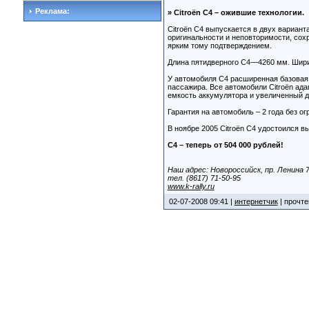
Реклама:
» Citroёn С4 – ожившие технологии.
Citroёn С4 выпускается в двух вариант
оригинальности и неповторимости, сох
ярким тому подтверждением.
Длина пятидверного С4—4260 мм. Ширин
У автомобиля С4 расширенная базовая 
пассажира. Все автомобили Citroёn ад
емкость аккумулятора и увеличенный д
Гарантия на автомобиль – 2 года без о
В ноябре 2005 Citroёn C4 удостоился в
С4 – теперь от 504 000 рублей!
Наш адрес: Новороссийск, пр. Ленина 7
тел. (8617) 71-50-95
www.k-rally.ru
02-07-2008 09:41 |
интернетчик
| прочте