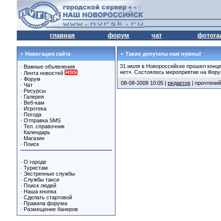
главная
форум
чат
фотога
Навигация сайта
Такие депутаты нам нужны!
31 июля в Новороссийске прошел конце
·
Важные объявления
нет». Состоялось мероприятие на Фору
·
Лента новостей
·
Форум
08-08-2008 10:05 |
редактор
| прочтений
·
Чат
·
Ресурсы
·
Галерея
·
Веб-кам
·
Игротека
·
Погода
·
Отправка SMS
·
Тел. справочник
·
Календарь
·
Магазин
·
Поиск
·
О городе
·
Туристам
·
Экстренные службы
·
Службы такси
·
Поиск людей
·
Наша кнопка
·
Сделать стартовой
·
Правила форума
·
Размещение банеров