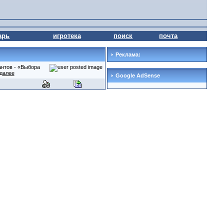
арь
игротека
поиск
почта
Реклама:
антов - «Выбора
.далее
Google AdSense