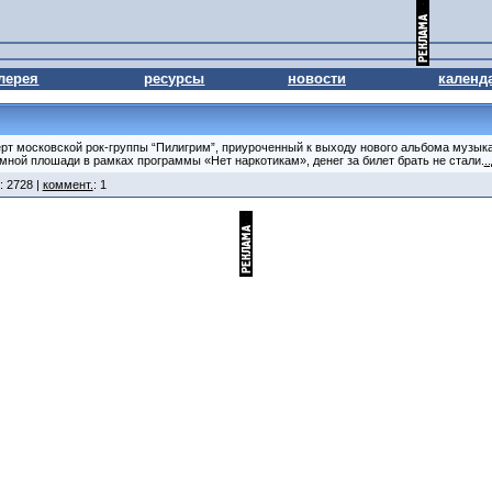
лерея
ресурсы
новости
календ
рт московской рок-группы “Пилигрим”, приуроченный к выходу нового альбома музык
мной плошади в рамках программы «Нет наркотикам», денег за билет брать не стали.
.
: 2728 |
коммент.
: 1