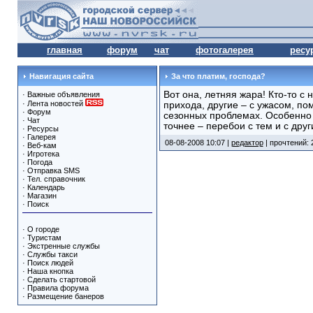
главная
форум
чат
фотогалерея
ресу
Навигация сайта
За что платим, господа?
Вот она, летняя жара! Кто-то с
·
Важные объявления
·
Лента новостей
прихода, другие – с ужасом, п
·
Форум
сезонных проблемах. Особенно а
·
Чат
точнее – перебои с тем и с друг
·
Ресурсы
·
Галерея
08-08-2008 10:07 |
редактор
| прочтений: 
·
Веб-кам
·
Игротека
·
Погода
·
Отправка SMS
·
Тел. справочник
·
Календарь
·
Магазин
·
Поиск
·
О городе
·
Туристам
·
Экстренные службы
·
Службы такси
·
Поиск людей
·
Наша кнопка
·
Сделать стартовой
·
Правила форума
·
Размещение банеров