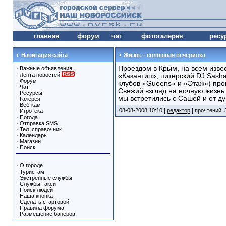
главная
форум
чат
фотогалерея
ресу
Навигация сайта
Жизнь - сплошная вечеринка
Проездом в Крым, на всем изве
·
Важные объявления
·
Лента новостей
«Казантип», питерский DJ Sash
·
Форум
клубов «Gueens» и «Этаж») про
·
Чат
Свежий взгляд на ночную жизнь
·
Ресурсы
мы встретились с Сашей и от ду
·
Галерея
·
Веб-кам
08-08-2008 10:10 |
редактор
| прочтений: 
·
Игротека
·
Погода
·
Отправка SMS
·
Тел. справочник
·
Календарь
·
Магазин
·
Поиск
·
О городе
·
Туристам
·
Экстренные службы
·
Службы такси
·
Поиск людей
·
Наша кнопка
·
Сделать стартовой
·
Правила форума
·
Размещение банеров