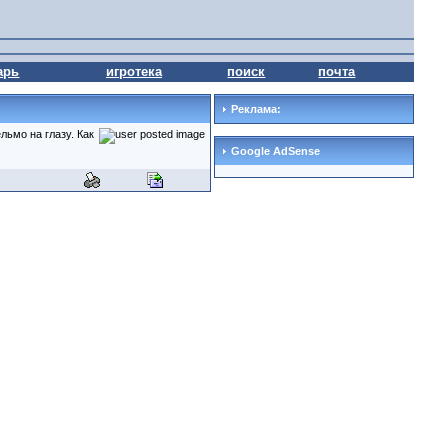
арь
игротека
поиск
почта
Реклама:
ьмо на глазу. Как
Google AdSense