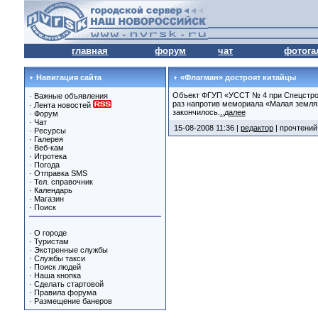
главная
форум
чат
фотога
Навигация сайта
«Флагман» достроят китайцы
Объект ФГУП «УССТ № 4 при Спецстрое 
·
Важные объявления
раз напротив мемориала «Малая земля» 
·
Лента новостей
закончилось.
..далее
·
Форум
·
Чат
15-08-2008 11:36 |
редактор
| прочтений
·
Ресурсы
·
Галерея
·
Веб-кам
·
Игротека
·
Погода
·
Отправка SMS
·
Тел. справочник
·
Календарь
·
Магазин
·
Поиск
·
О городе
·
Туристам
·
Экстренные службы
·
Службы такси
·
Поиск людей
·
Наша кнопка
·
Сделать стартовой
·
Правила форума
·
Размещение банеров