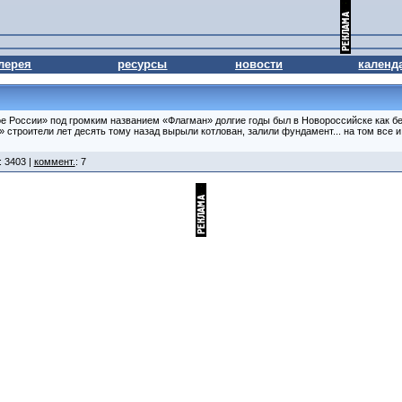
лерея
ресурсы
новости
календ
России» под громким названием «Флагман» долгие годы был в Новороссийске как бел
строители лет десять тому назад вырыли котлован, залили фундамент... на том все и
: 3403 |
коммент.
: 7