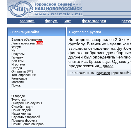
главная
форум
чат
фотогалерея
ресу
Навигация сайта
Футбол по-русски
Во вторник завершился 2-й чем
·
Важные объявления
·
Лента новостей
футболу. В течение недели кома
·
Форум
выясняли отношения на футбол
·
Чат
финала добрались две сборные 
·
Ресурсы
должен был определить чемпион
·
Галерея
·
Веб-кам
считались бразильцы. Однако у
·
Игротека
предположения
...далее
·
Погода
·
Отправка SMS
19-09-2008 11:15 |
редактор
| прочтений: 
·
Тел. справочник
·
Календарь
·
Магазин
·
Поиск
·
О городе
·
Туристам
·
Экстренные службы
·
Службы такси
·
Поиск людей
·
Наша кнопка
·
Сделать стартовой
·
Правила форума
·
Размещение банеров