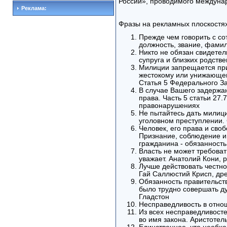
России», проводимого междуна
Реклама:
Фразы на рекламных плоскостях
Прежде чем говорить с с
должность, звание, фами
Никто не обязан свидетел
супруга и близких родстве
Милиции запрещается при
жестокому или унижающем
Статья 5 Федерального З
В случае Вашего задерж
права. Часть 5 статьи 27
правонарушениях
Не пытайтесь дать милици
уголовном преступлении. 
Человек, его права и сво
Признание, соблюдение и 
гражданина - обязанность
Власть не может требовать
уважает. Анатолий Кони, 
Лучше действовать честно
Гай Саллюстий Крисп, др
Обязанность правительств
было трудно совершать ду
Гладстон
Несправедливость в отнош
Из всех несправедливосте
во имя закона. Аристотел