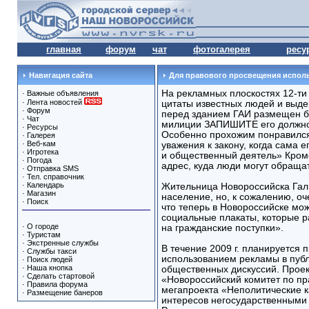
главная
форум
чат
фотогалерея
ресу
Навигация сайта
Для правового просвещения исполь
На рекламных плоскостях 12-ти
·
Важные объявления
·
Лента новостей
цитаты известных людей и выде
·
Форум
перед зданием ГАИ размещен ба
·
Чат
милиции ЗАПИШИТЕ его должнос
·
Ресурсы
Особенно прохожим понравился
·
Галерея
·
Веб-кам
уважения к закону, когда сама е
·
Игротека
и общественный деятель» Кроме
·
Погода
адрес, куда люди могут обраща
·
Отправка SMS
·
Тел. справочник
·
Календарь
Жительница Новороссийска Гал
·
Магазин
население, но, к сожалению, оч
·
Поиск
что теперь в Новороссийске мож
социальные плакаты, которые 
·
О городе
на гражданские поступки».
·
Туристам
·
Экстренные службы
В течение 2009 г. планируется
·
Службы такси
использованием рекламы в публи
·
Поиск людей
·
Наша кнопка
общественных дискуссий. Проек
·
Сделать стартовой
«Новороссийский комитет по пр
·
Правила форума
мегапроекта «Неполитические 
·
Размещение банеров
интересов негосударственными