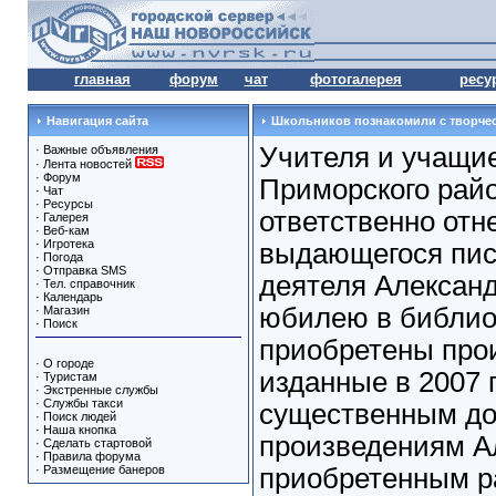
главная
форум
чат
фотогалерея
ресу
Навигация сайта
Школьников познакомили с творче
Учителя и учащи
·
Важные объявления
·
Лента новостей
·
Форум
Приморского рай
·
Чат
·
Ресурсы
ответственно отн
·
Галерея
·
Веб-кам
·
Игротека
выдающегося пис
·
Погода
·
Отправка SMS
деятеля Алексан
·
Тел. справочник
·
Календарь
юбилею в библио
·
Магазин
·
Поиск
приобретены про
·
О городе
изданные в 2007 г
·
Туристам
·
Экстренные службы
·
Службы такси
существенным до
·
Поиск людей
·
Наша кнопка
произведениям А
·
Сделать стартовой
·
Правила форума
·
Размещение банеров
приобретенным р