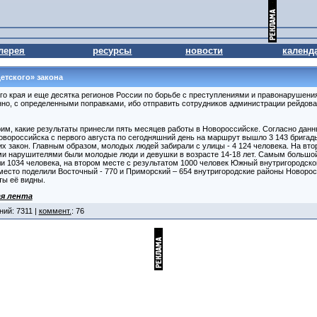
лерея
ресурсы
новости
календ
етского» закона
о края и еще десятка регионов России по борьбе с преступлениями и правонарушен
енно, с определенными поправками, ибо отправить сотрудников администрации рейдов
рим, какие результаты принесли пять месяцев работы в Новороссийске. Согласно дан
ороссийска с первого августа по сегодняшний день на маршрут вышло 3 143 бригады,
 закон. Главным образом, молодых людей забирали с улицы - 4 124 человека. На втор
ыми нарушителями были молодые люди и девушки в возрасте 14-18 лет. Самым большо
ли 1034 человека, на втором месте с результатом 1000 человек Южный внутригородской
 место поделили Восточный - 770 и Приморский – 654 внутригородские районы Новорос
ты её видны.
я лента
ний: 7311 |
коммент.
: 76