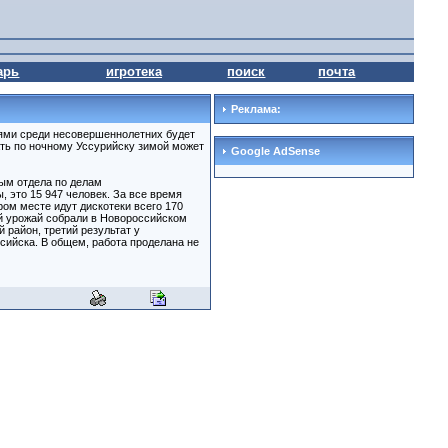
арь
игротека
поиск
почта
Реклама:
иями среди несовершеннолетних будет
ать по ночному Уссурийску зимой может
Google AdSense
ным отдела по делам
 это 15 947 человек. За все время
ом месте идут дискотеки всего 170
й урожай собрали в Новороссийском
 район, третий результат у
сийска. В общем, работа проделана не