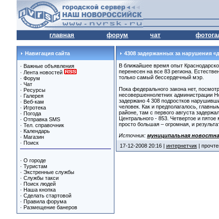
главная
форум
чат
фотога
Навигация сайта
4308 задержанных за нарушения «д
В ближайшее время опыт Краснодарског
·
Важные объявления
перенесен на все 83 региона. Естеств
·
Лента новостей
только самый бессердечный мэр.
·
Форум
·
Чат
Пока федерального закона нет, посмот
·
Ресурсы
несовершеннолетних администрации Нов
·
Галерея
задержано 4 308 подростков нарушивших
·
Веб-кам
человек. Как и предполагалось, главн
·
Игротека
районе, там с первого августа задержа
·
Погода
Центрального - 853. Четвертое и пятое
·
Отправка SMS
просто большая – огромная, и результа
·
Тел. справочник
·
Календарь
Источник:
муниципальная новостна
·
Магазин
·
Поиск
17-12-2008 20:16 |
интернетчик
| прочте
·
О городе
·
Туристам
·
Экстренные службы
·
Службы такси
·
Поиск людей
·
Наша кнопка
·
Сделать стартовой
·
Правила форума
·
Размещение банеров