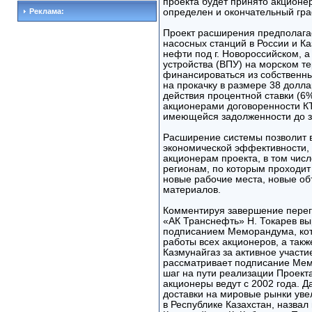
проекта будет принято акционер
Реклама:
определен и окончательный гра
Проект расширения предполага
насосных станций в России и К
нефти под г. Новороссийском, а
устройства (ВПУ) на морском т
финансироваться из собственны
на прокачку в размере 38 долл
действия процентной ставки (6%
акционерами договоренности КТ
имеющейся задолженности до з
Расширение системы позволит 
экономической эффективности, 
акционерам проекта, в том числ
регионам, по которым проходит
новые рабочие места, новые об
материалов.
Комментируя завершение перег
«АК Транснефть» Н. Токарев вы
подписанием Меморандума, кот
работы всех акционеров, а так
Казмунайгаз за активное участ
рассматривает подписание Мем
шаг на пути реализации Проект
акционеры ведут с 2002 года.
доставки на мировые рынки ув
в Республике Казахстан, назва