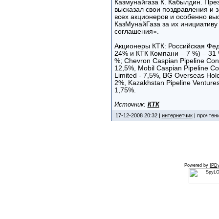
Казмунайгаза К. Кабылдин. Пре
высказал свои поздравления и 
всех акционеров и особенно вы
КазМунайГаза за их инициативу 
соглашения».
Акционеры КТК: Российская Фе
24% и КТК Компани – 7 %) – 31 
%; Chevron Caspian Pipeline Co
12,5%, Mobil Caspian Pipeline C
Limited - 7,5%, BG Overseas Holdi
2%, Kazakhstan Pipeline Ventures
1,75%.
Источник:
КТК
17-12-2008 20:32 |
интернетчик
| прочтени
Powered by
IPDy