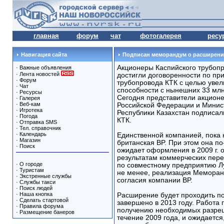
главная
форум
чат
фотогалерея
ресу
Навигация сайта
Подписан меморандум о расширени
Акционеры Каспийского трубопр
·
Важные объявления
·
Лента новостей
достигли договоренности по п
·
Форум
трубопровода КТК с целью увел
·
Чат
способности с нынешних 33 млн.
·
Ресурсы
Сегодня представители акционе
·
Галерея
·
Веб-кам
Российской Федерации и Минист
·
Игротека
Республики Казахстан подписа
·
Погода
КТК.
·
Отправка SMS
·
Тел. справочник
·
Календарь
Единственной компанией, пока 
·
Магазин
британская BP. При этом она п
·
Поиск
ожидает оформления в 2009 г. 
результатам коммерческих пере
·
О городе
по совместному предприятию Л
·
Туристам
не менее, реализация Меморанд
·
Экстренные службы
согласия компании BP.
·
Службы такси
·
Поиск людей
·
Наша кнопка
Расширение будет проходить по
·
Сделать стартовой
завершено в 2013 году. Работа 
·
Правила форума
получению необходимых разреш
·
Размещение банеров
течение 2009 года, и ожидается