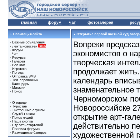
главная
форум
чат
фотогалерея
ресу
Навигация сайта
Открытие первой частной худ.галер
Вопреки предсказ
·
Важные объявления
·
Лента новостей
·
Форум
экономистов о н
·
Чат
·
Ресурсы
творческая инте
·
Галерея
·
Веб-кам
·
Игротека
продолжает жить.
·
Погода
·
Отправка SMS
календарь вписы
·
Тел. справочник
·
Календарь
знаменательное т
·
Магазин
·
Поиск
Черноморском по
·
О городе
Новороссийске 27
·
Туристам
·
Экстренные службы
·
Службы такси
открытие арт-гал
·
Поиск людей
·
Наша кнопка
действительно пе
·
Сделать стартовой
·
Правила форума
·
Размещение банеров
художественной г