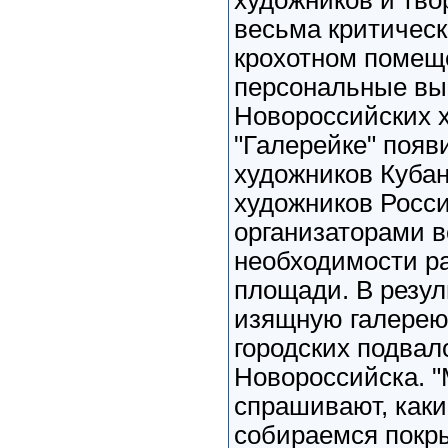
художников и тво
весьма критическ
крохотном помещ
персональные выс
Новороссийских х
"Галерейке" появ
художников Куба
художников Росси
организаторами в
необходимости р
площади. В резул
изящную галерею
городских подвал
Новороссийска. "
спрашивают, как
собираемся покры