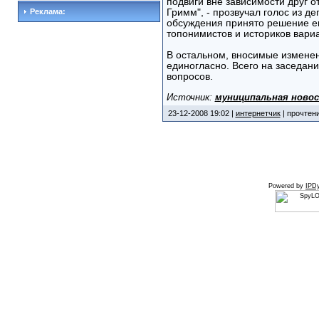
подвиги вне зависимости друг от
Реклама:
Гримм", - прозвучал голос из де
обсуждения принято решение е
топонимистов и историков вариа
В остальном, вносимые изменен
единогласно. Всего на заседан
вопросов.
Источник:
муниципальная ново
23-12-2008 19:02 |
интернетчик
| прочтени
Powered by
IPDy