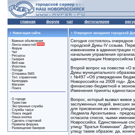
главная
форум
чат
фотогалерея
ресу
Навигация сайта
Очередное заседание городской Ду
Сегодня состоялось очередное 
·
Важные объявления
·
Лента новостей
городской Думы IV созыва. Пер
·
Форум
изменениям в администрации г
·
Чат
начальник управления организа
·
Ресурсы
администрации Новороссийска 
·
Галерея
·
Веб-кам
·
Игротека
Второй вопрос на повестке «О 
·
Погода
Думы муниципального образован
·
Отправка SMS
г. №497 «Об утверждении бюдж
·
Тел. справочник
·
Календарь
Новороссийск на 2008 год». До
·
Магазин
финансово-бюджетной и эконом
·
Поиск
Изменения приняты единогласн
·
О городе
Вопрос, который вызвал живое у
·
Туристам
заслуженных людей, внесших зн
·
Экстренные службы
для присвоения их имен улицам
·
Службы такси
Людмила Арсентьевна - председ
·
Поиск людей
·
Наша кнопка
огласила список, чьими именами
·
Сделать стартовой
Новроссийск. Единственным сп
·
Правила форума
улицу "Братья Коккинаки". Депу
·
Размещение банеров
улицу таким образом: да, конеч