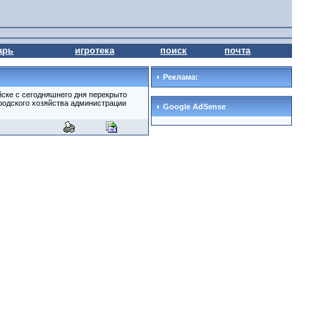
арь
игротека
поиск
почта
Реклама:
йске с сегодняшнего дня перекрыто
ородского хозяйства администрации
Google AdSense