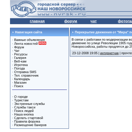
главная
форум
чат
фотога
Навигация сайта
Перекрытие движения от "Мира" 
В связи с работами по модернизации в
·
Важные объявления
движение по улице Революции 1905 года
·
Лента новостей
Новороссийска, работы продлятся до 2
·
Форум
·
Чат
23-12-2008 19:05 |
интернетчик
| прочте
·
Ресурсы
·
Галерея
·
Веб-кам
·
Игротека
·
Погода
·
Отправка SMS
·
Тел. справочник
·
Календарь
·
Магазин
·
Поиск
·
О городе
·
Туристам
·
Экстренные службы
·
Службы такси
·
Поиск людей
·
Наша кнопка
·
Сделать стартовой
·
Правила форума
·
Размещение банеров