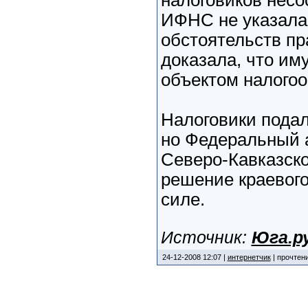
налоговиков несо
ИФНС не указала
обстоятельств п
доказала, что им
объектом налого
Налоговики подал
но Федеральный 
Северо-Кавказско
решение краевого
силе.
Источник:
Юга.р
24-12-2008 12:07 |
интернетчик
| прочтени