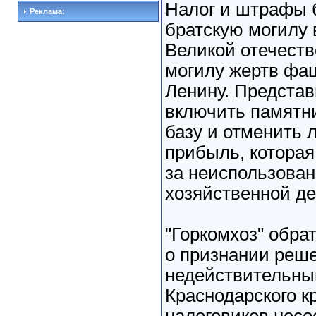
Налог и штрафы 
Реклама:
братскую могилу 
Великой отечеств
могилу жертв фа
Ленину. Предста
включить памятн
базу и отменить л
прибыль, которая
за неиспользован
хозяйственной де
"Горкомхоз" обра
о признании ре
недействительны
Краснодарского к