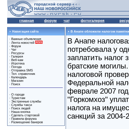
главная
форум
чат
фотогалерея
ресу
Навигация сайта
В Анапе обложили налогом памятни
В Анапе налогова
·
Важные объявления
·
Лента новостей
·
Форум
потребовала у од
·
Чат
·
Ресурсы
заплатить налог 
·
Галерея
·
Веб-кам
·
Игротека
братские могилы.
·
Погода
·
Отправка SMS
налоговой провер
·
Тел. справочник
·
Календарь
Федеральной нал
·
Магазин
·
Поиск
феврале 2007 го
·
О городе
"Горкомхоз" упла
·
Туристам
·
Экстренные службы
·
Службы такси
налога на имуще
·
Поиск людей
·
Наша кнопка
санкций за 2004-2
·
Сделать стартовой
·
Правила форума
·
Размещение банеров