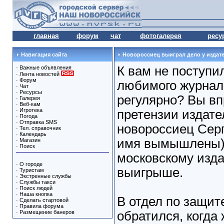
главная
форум
чат
фотогалерея
ресу
Навигация сайта
Новороссиец выиграл дело у издат
К вам не поступи
·
Важные объявления
·
Лента новостей
·
Форум
любимого журнал
·
Чат
·
Ресурсы
регулярно? Вы вп
·
Галерея
·
Веб-кам
·
Игротека
претензии издате
·
Погода
·
Отправка SMS
новороссиец Сер
·
Тел. справочник
·
Календарь
имя вымышлены) 
·
Магазин
·
Поиск
московскому изда
·
О городе
выигрыше.
·
Туристам
·
Экстренные службы
·
Службы такси
·
Поиск людей
·
Наша кнопка
В отдел по защит
·
Сделать стартовой
·
Правила форума
·
Размещение банеров
обратился, когда