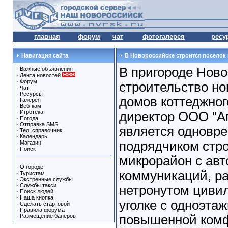
главная
форум
чат
фотогалерея
ресу
Навигация сайта
В Новороссийске строится поселок 
В пригороде Ново
·
Важные объявления
·
Лента новостей
·
Форум
строительство но
·
Чат
·
Ресурсы
домов коттеджног
·
Галерея
·
Веб-кам
·
Игротека
директор ООО "Ап
·
Погода
·
Отправка SMS
является одновре
·
Тел. справочник
·
Календарь
подрядчиком стро
·
Магазин
·
Поиск
микрорайон с ав
·
О городе
коммуникаций, р
·
Туристам
·
Экстренные службы
·
Службы такси
нетронутом циви
·
Поиск людей
·
Наша кнопка
уголке с одноэт
·
Сделать стартовой
·
Правила форума
·
Размещение банеров
повышенной комф