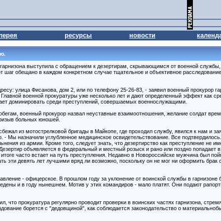
лерея
ресурсы
новости
календ
ю.
гарнизона выступила с обращением к дезертирам, скрывающимся от военной службы,
тот шаг обещано в каждом конкретном случае тщательное и объективное расследовани
адресу: улица Фисанова, дом 2, или по телефону 25-26-83, - заявил военный прокур
 Главной военной прокуратуры уже несколько лет и дают определенный эффект как ср
лжает доминировать среди преступлений, совершаемых военнослужащими.
обегам, военный прокурор назвал неуставные взаимоотношения, желание солдат врем
призыв больных юношей.
сбежал из мотострелковой бригады в Майкопе, где проходил службу, явился к нам и зая
р. - Мы назначили углубленное медицинское освидетельствование. Все подтвердилось
ьнения из армии. Кроме того, следует знать, что дезертирство как преступление не и
 Дезертир объявляется в федеральный и местный розыск и рано или поздно попадает 
 итоге часто встает на путь преступления. Недавно в Новороссийске мужчина был пойм
ть эти девять лет лучшими вряд ли возможно, поскольку он не мог ни оформить брак
равление - офицерское. В прошлом году за уклонение от воинской службы в гарнизоне
едены и в году нынешнем. Мотив у этих командиров - мало платят. Они подают рапорт
л, что прокуратура регулярно проводит проверки в воинских частях гарнизона, стрем
андование борется с "дедовщиной", как соблюдается законодательство о материально