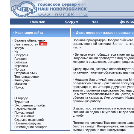
главная
форум
чат
фотога
Навигация сайта
Дезертиров призывают к раскаяни
Военная прокуратура Новороссийского 
·
Важные объявления
органы военной юстиции. В ответ на э
·
Лента новостей
части.
·
Форум
·
Чат
- Беглеци могут обращаться к нам по 
·
Ресурсы
Подобные акции проводятся под эгидой
·
Галерея
которое, к сожалению, сегодня продо
·
Веб-кам
·
Игротека
Среди причин, которые способствуют п
·
Погода
их семьях тяжелые обстоятельства и 
·
Отправка SMS
·
Тел. справочник
- Недавно был случай: новороссиец М. 
·
Календарь
солдатскую лямку, - рассказал прокуро
·
Магазин
прекращено, начата процедура его увол
·
Поиск
только с момента задержания беглеца.
не может легализоваться в обществе, в
сбежал из казармы. Уже осужден. Назва
·
О городе
приличную работу.
·
Туристам
·
Экстренные службы
В дезертирстве появилось и новое нап
·
Службы такси
Несколько подобных уголовных дел зав
·
Поиск людей
службу.
·
Наша кнопка
·
Сделать стартовой
Полковник юстиции Толстопятенко заяви
·
Правила форума
бегства солдат. Контролирует, как ком
·
Размещение банеров
жизни и здоровья военнослужащих.