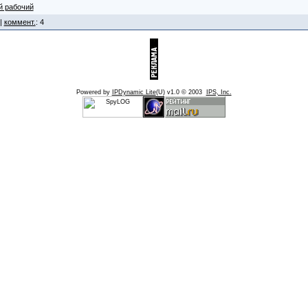
й рабочий
 |
коммент.
: 4
Powered by
IPDynamic Lite
(U) v1.0 © 2003
IPS, Inc.