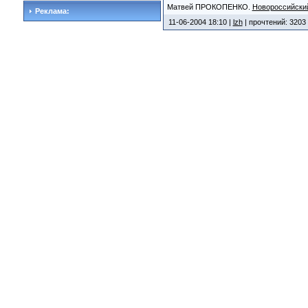
Матвей ПРОКОПЕНКО.
Новороссийски
Реклама:
11-06-2004 18:10 |
lzh
| прочтений: 3203