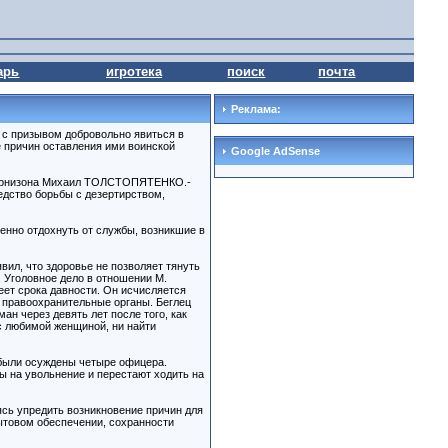
арь
игротека
поиск
почта
Реклама:
 с призывом добровольно явиться в
е причин оставления ими воинской
Google AdSense
ор гарнизона Михаил ТОЛСТОПЯТЕНКО.-
едство борьбы с дезертирством,
енно отдохнуть от службы, возникшие в
вил, что здоровье не позволяет тянуть
. Уголовное дело в отношении М.
меет срока давности. Он исчисляется
в правоохранительные органы. Беглец
ан через девять лет после того, как
 с любимой женщиной, ни найти
 были осуждены четыре офицера.
ы на увольнение и перестают ходить на
ясь упредить возникновение причин для
бытовом обеспечении, сохранности