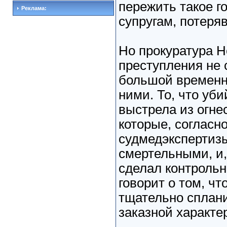
пережить такое г
Реклама:
супругам, потеря
Но прокуратура Н
преступления не 
большой временн
ними. То, что уб
выстрела из огне
которые, согласн
судмедэкспертиз
смертельными, и,
сделал контрольн
говорит о том, чт
тщательно сплан
заказной характер