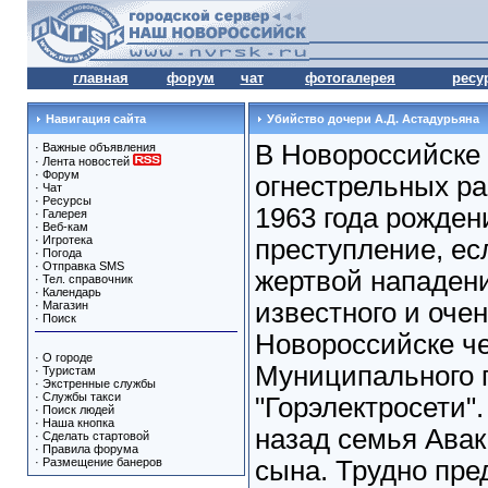
главная
форум
чат
фотогалерея
ресу
Навигация сайта
Убийство дочери А.Д. Астадурьяна
В Новороссийске 
·
Важные объявления
·
Лента новостей
·
Форум
огнестрельных р
·
Чат
·
Ресурсы
1963 года рожден
·
Галерея
·
Веб-кам
·
Игротека
преступление, ес
·
Погода
·
Отправка SMS
жертвой нападени
·
Тел. справочник
·
Календарь
известного и оче
·
Магазин
·
Поиск
Новороссийске че
·
О городе
Муниципального 
·
Туристам
·
Экстренные службы
·
Службы такси
"Горэлектросети".
·
Поиск людей
·
Наша кнопка
назад семья Авак
·
Сделать стартовой
·
Правила форума
·
Размещение банеров
сына. Трудно пре