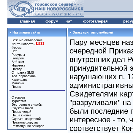
главная
форум
чат
фотогалерея
ресу
Навигация сайта
Эвакуация автомобилей
Пару месяцев наз
·
Важные объявления
·
Лента новостей
·
Форум
очередной Прика
·
Чат
·
Ресурсы
внутренних дел Р
·
Галерея
·
Веб-кам
·
Игротека
принудительной 
·
Погода
·
Отправка SMS
нарушающих п. 12
·
Тел. справочник
·
Календарь
административны
·
Магазин
·
Поиск
Свидетелями карт
·
О городе
"разруливали" на 
·
Туристам
·
Экстренные службы
·
Службы такси
были последние п
·
Поиск людей
·
Наша кнопка
интересное - то, 
·
Сделать стартовой
·
Правила форума
·
Размещение банеров
соответствует Ко