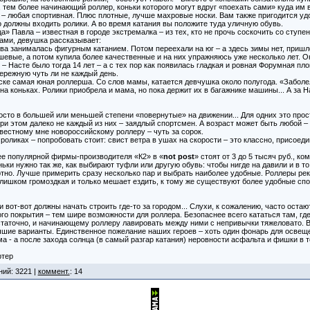
н, тем более начинающий роллер, коньки которого могут вдруг «поехать сами» куда им 
 – любая спортивная. Плюс плотные, лучше махровые носки. Вам также пригодится уд
о должны входить ролики. А во время катания вы положите туда уличную обувь.
Павла – известная в городе экстремалка – из тех, кто не прочь соскочить со ступен
ками, девушка рассказывает:
тва занималась фигурным катанием. Потом переехали на юг – а здесь зимы нет, пришл
евые, а потом купила более качественные и на них упражняюсь уже несколько лет. О
 – Насте было тогда 14 лет – а с тех пор как появилась гладкая и ровная Форумная пл
ережную чуть ли не каждый день.
ке самая юная роллерша. Со слов мамы, катается девчушка около полугода. «Забол
 на коньках. Ролики приобрела и мама, но пока держит их в багажнике машины... А за Н
сто в большей или меньшей степени «повернутые» на движении... Для одних это прост
и этом далеко не каждый из них – заядлый спортсмен. А возраст может быть любой – ед
естному мне новороссийскому роллеру – чуть за сорок.
 роликах – попробовать стоит: свист ветра в ушах на скорости – это классно, присоеди
ее популярной фирмы-производителя «К2» в «
not post
» стоят от 3 до 5 тысяч руб., к
ньки нужно так же, как выбирают туфли или другую обувь: чтобы нигде на давили и в то
тно. Лучше примерить сразу несколько пар и выбрать наиболее удобные. Роллеры ре
слишком громоздкая и только мешает ездить, к тому же существуют более удобные сп
и вот-вот должны начать строить где-то за городом... Слухи, к сожалению, часто оста
ого покрытия – тем шире возможности для роллера. Безопаснее всего кататься там, г
статочно, и начинающему роллеру лавировать между ними с непривычки тяжеловато. 
учшие варианты. Единственное пожелание наших героев – хоть один фонарь для освещ
 - а после захода солнца (в самый разгар катания) неровности асфальта и фишки в т
ртер
ний: 3221 |
коммент.
: 14