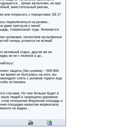
вздумается... Шлем желателен, но при
обный, вместительный рюкзак,
ек или попрыгать с поворотами. Ей 17
ось переключиться на ролики...
ни даже треснули у меня!
ощадь, «переехала» туда. Увлекается
ела» роликами, посмотрев мультфильм
астей теперь угонится не всякий
о активный отдых, другие же не
ва ли не с пеленок и до...
няйтесь!
омплект защиты (без шлема) – 500-800
 же время не болтались на ноге, вы
комендуют снять с роликов тормоз еще
особы остановки.
ются слухами. Но чем больше будет в
де мало людей и запрещено дорожное
В этом отношении Форумная площадь и
ения площадки напротив морвокзала:
емноте не видны...