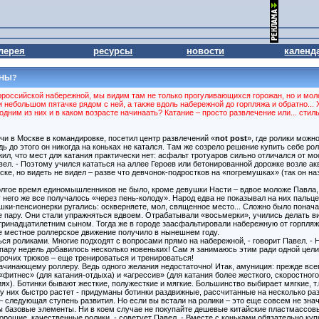
лерея
ресурсы
новости
календ
РНЫ?
вороссийской набережной, мы видим там не только прогуливающихся горожан, но и мол
небольшом пятачке рядом с ней, а также вдоль набережной до горпляжа и обратно... Хо
дним из них и в каком возрасте начинаать? Катание – просто развлечение или... сти
чи в Москве в командировке, посетил центр развлечений «
not post
», где ролики можно
до этого он никогда на коньках не катался. Там же созрело решение купить себе рол
ил, что мест для катания практически нет: асфальт тротуаров сильно отличался от мос
ел. - Поэтому учился кататься на аллее Героев или бетонированной дорожке возле ак
е, но видеть не видел – разве что девчонок-подростков на «погремушках» (так он н
олгое время единомышленников не было, кроме девушки Насти – вдвое моложе Павла,
у него же все получалось «через пень-колоду». Народ едва не показывал на них паль
ки-пенсионерки ругались: оскверняете, мол, священное место... Сложно было поначал
е пару. Они стали упражняться вдвоем. Отрабатывали «восьмерки», учились делать ви
 тринадцатилетним сыном. Тогда же в городе заасфальтировали набережную от горпляж
е местное роллерское движение получило в нынешнем году.
ся роликами. Многие подходят с вопросами прямо на набережной, - говорит Павел. - 
 пару недель добавилось несколько новеньких! Сам я занимаюсь этим ради одной цели
рочих трюков – еще тренироваться и тренироваться!
ачинающему роллеру. Ведь одного желания недостаточно! Итак, амуниция: прежде всего
«фитнес» (для катания-отдыха) и «агрессив» (для катания более жесткого, скоростно
ях). Ботинки бывают жесткие, полужесткие и мягкие. Большинство выбирает мягкие, т.к
 у них быстро растет - придуманы ботинки раздвижные, рассчитанные на несколько ра
 – следующая ступень развития. Но если вы встали на ролики – это еще совсем не знач
 базовые элементы. Ни в коем случае не покупайте дешевые китайские пластмассовые 
орошие, качественные ролики, - советует Павел. - Вместе с коньками обязательно купи