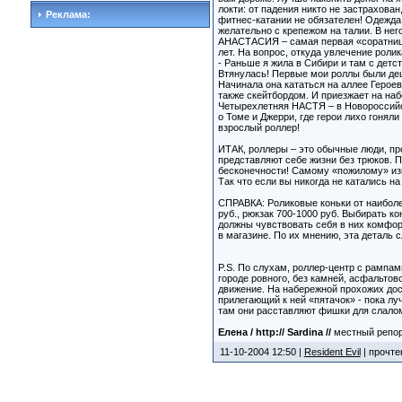
локти: от падения никто не застрахова
Реклама:
фитнес-катании не обязателен! Одежда
желательно с крепежом на талии. В нег
АНАСТАСИЯ – самая первая «соратница» 
лет. На вопрос, откуда увлечение роли
- Раньше я жила в Сибири и там с детс
Втянулась! Первые мои роллы были деш
Начинала она кататься на аллее Героев
также скейтбордом. И приезжает на наб
Четырехлетняя НАСТЯ – в Новороссийс
о Томе и Джерри, где герои лихо гоняли
взрослый роллер!
ИТАК, роллеры – это обычные люди, про
представляют себе жизни без трюков. Пр
бесконечности! Самому «пожилому» изв
Так что если вы никогда не катались на
СПРАВКА: Роликовые коньки от наибол
руб., рюкзак 700-1000 руб. Выбирать ко
должны чувствовать себя в них комфор
в магазине. По их мнению, эта деталь 
P.S. По слухам, роллер-центр с рампам
городе ровного, без камней, асфальтов
движение. На набережной прохожих до
прилегающий к ней «пятачок» - пока л
там они расставляют фишки для слалома
Елена / http:// Sardina //
местный репо
11-10-2004 12:50 |
Resident Evil
| прочте