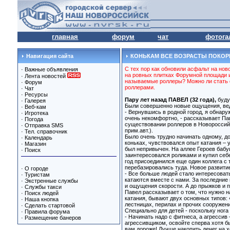
главная
форум
чат
фотога
Навигация сайта
КОНЬКАМ ВСЕ ВОЗРАСТЫ ПОКО
С тех пор как обновили асфальт на но
·
Важные объявления
на ровных плитках Форумной площади и 
·
Лента новостей
называемые роллеры? Можно ли стать о
·
Форум
роллерами.
·
Чат
·
Ресурсы
Пару лет назад ПАВЕЛ (32 года),
буду
·
Галерея
Были совершенно новые ощущения, ведь 
·
Веб-кам
- Вернувшись в родной город, я обнаруж
·
Игротека
очень некомфортно, - рассказывает Пав
·
Погода
существовании роллеров в Новороссийск
·
Отправка SMS
прим.авт.).
·
Тел. справочник
Было очень трудно начинать одному, д
·
Календарь
коньках, чувствовался опыт катания – 
·
Магазин
был непривычен. На аллее Героев бабуш
·
Поиск
заинтересовался роликами и купил себ
год присоединился еще один коллега с
перебазировались туда. Новое развити
·
О городе
- Все больше людей стало интересовать
·
Туристам
катаются вместе с нами. За последние
·
Экстренные службы
и ощущения скорости. А до прыжков и п
·
Службы такси
Павел рассказывает о том, что нужно н
·
Поиск людей
катания, бывают двух основных типов: 
·
Наша кнопка
лестницах, перилах и прочих сооружени
·
Сделать стартовой
Специально для детей - поскольку нога
·
Правила форума
- Начинать надо с фитнеса, а агрессив
·
Размещение банеров
агрессивщиком, освойте сперва хотя бы
вам дороже! Лучше накопить денег на х