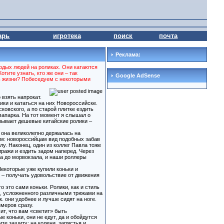
арь
игротека
поиск
почта
Реклама:
одых людей на роликах. Они катаются
тите узнать, кто же они – так
Google AdSense
ль жизни? Побеседуем с некоторыми
 взять напрокат.
ики и кататься на них Новороссийске.
ковского, а по старой плитке ездить
вапарка. На тот момент я слышал о
азывает дешевые китайские ролики –
 она великолепно держалась на
цем: новороссийцам вид подобных забав
у. Наконец, один из коллег Павла тоже
ражи и ездить задом наперед. Через
а до морвокзала, и наши роллеры
Некоторые уже купили коньки и
 – получать удовольствие от движения
 это сами коньки. Ролики, как и стиль
го, усложненного различными трюками на
. они удобнее и лучше сидят на ноге.
змеров сразу.
ит, что вам «светит» быть
коньки, они не едут, да и обойдутся
те защиту: на колени, запястья и