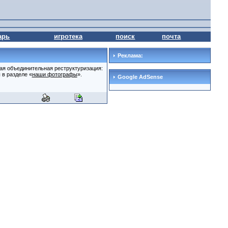
арь
игротека
поиск
почта
Реклама:
ая объединительная реструктуризация:
 в разделе «
наши фотографы
».
Google AdSense