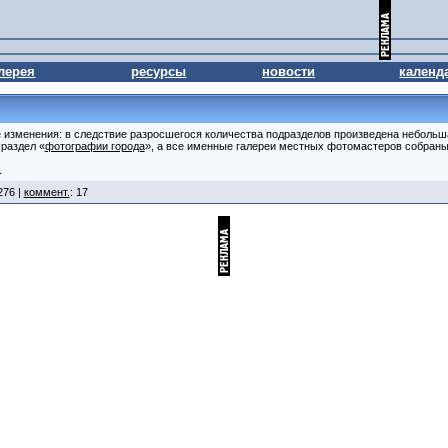
лерея
ресурсы
новости
календ
изменения: в следствие разросшегося количества подразделов произведена небольш
 раздел «
фотографии города
», а все именные галереи местных фотомастеров собраны
.
276 |
коммент.
: 17