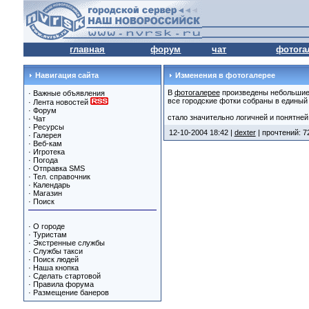
главная
форум
чат
фотога
Навигация сайта
Изменения в фотогалерее
В
фотогалерее
произведены небольшие 
·
Важные объявления
все городские фотки собраны в единый
·
Лента новостей
·
Форум
стало значительно логичней и понятней
·
Чат
·
Ресурсы
12-10-2004 18:42 |
dexter
| прочтений: 7
·
Галерея
·
Веб-кам
·
Игротека
·
Погода
·
Отправка SMS
·
Тел. справочник
·
Календарь
·
Магазин
·
Поиск
·
О городе
·
Туристам
·
Экстренные службы
·
Службы такси
·
Поиск людей
·
Наша кнопка
·
Сделать стартовой
·
Правила форума
·
Размещение банеров