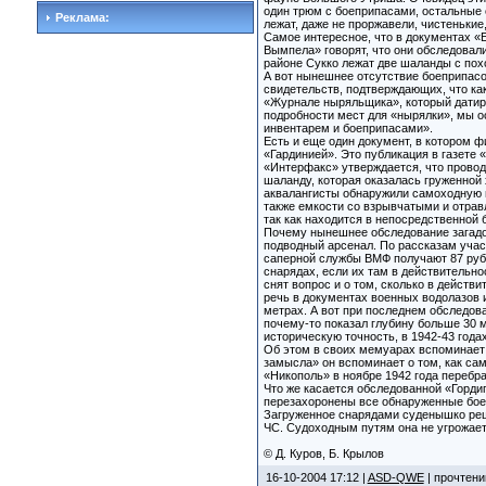
один трюм с боеприпасами, остальные 
Реклама:
лежат, даже не проржавели, чистенькие
Самое интересное, что в документах «
Вымпела» говорят, что они обследовал
районе Сукко лежат две шаланды с пох
А вот нынешнее отсутствие боеприпасо
свидетельств, подтверждающих, что как
«Журнале ныряльщика», который датиро
подробности мест для «нырялки», мы о
инвентарем и боеприпасами».
Есть и еще один документ, в котором ф
«Гардинией». Это публикация в газете 
«Интерфакс» утверждается, что провод
шаланду, которая оказалась груженной
аквалангисты обнаружили самоходную ш
также емкости со взрывчатыми и отрав
так как находится в непосредственной 
Почему нынешнее обследование загадоч
подводный арсенал. По рассказам учас
саперной службы ВМФ получают 87 рубл
снарядах, если их там в действительно
снят вопрос и о том, сколько в действ
речь в документах военных водолазов и
метрах. А вот при последнем обследов
почему-то показал глубину больше 30 м
историческую точность, в 1942-43 года
Об этом в своих мемуарах вспоминает 
замысла» он вспоминает о том, как сам
«Никополь» в ноябре 1942 года перебр
Что же касается обследованной «Гордип
перезахоронены все обнаруженные боеп
Загруженное снарядами суденышко реши
ЧС. Судоходным путям она не угрожает
© Д. Куров, Б. Крылов
16-10-2004 17:12 |
ASD-QWE
| прочтени