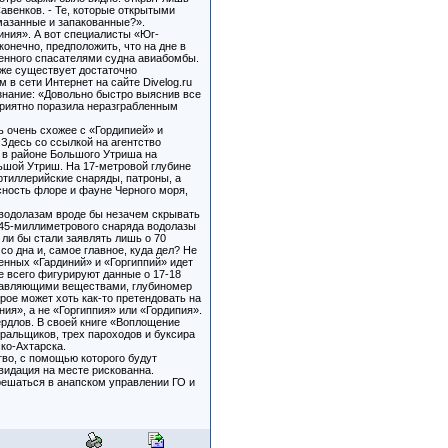
авенков. - Те, которые открытыми
смазанные и запакованные?».
иния». А вот специалисты «Юг-
онечно, предположить, что на дне в
ченного спасателями судна авиабомбы.
оже существует достаточно
в сети Интернет на сайте Divelog.ru
знание: «Довольно быстро выяснив все
приятно поразила неразграбленным
ь очень схожее с «Гордипией» и
 Здесь со ссылкой на агентство
 в районе Большого Утриша на
ьшой Утриш. На 17-метровой глубине
ртиллерийские снаряды, патроны, а
сность флоре и фауне Черного моря,
 водолазам вроде бы незачем скрывать
 45-миллиметрового снаряда водолазы
ли бы стали заявлять лишь о 70
со дна и, самое главное, куда дел? Не
женных «Гардиний» и «Горгиппий» идет
е всего фигурируют данные о 17-18
травляющими веществами, глубиномер
рое может хоть как-то претендовать на
ия», а не «Горгиппия» или «Гордипия».
рдлов. В своей книге «Воплощение
тральщиков, трех пароходов и буксира
ко-Ахтарска.
тво, с помощью которого будут
видация на месте рискованна.
решаться в анапском управлении ГО и