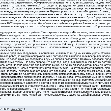
оставались задраенными. «Сохранность снарядов, кстати, великолепная, - подметил С
, разве что гильзы потемнели. А что говорить про другие, которые в ящиках заперты, 
Большого Утриша» и в рассказах Савенкова фигурирует шаланда под названием «Гард
и шаланду, упоминаемую в документах Черноморского флота как «Гордипия». Сложно, к
ожими именами, но только это может хоть как-то объяснить отсутствие в корпусе изу
в на шаланде не объясняет даже замеченная разница в названиях. Про «Гордипию» т
 минимум пару лет назад она была заполнена снарядами. Например, в опубликованном 
ван 2002 годом, в рассказе об особенностях дайвинга в районе Анапы есть такое при
становились на двух из них: т/х «Гордипия» и так называемые «свалы»… «Гордипия» 
игурирует затонувшая в районе Сукко третья шаланда - «Горгиппия», но название опят
«Луганский курьер» с громким названием: «Горгиппия» набита боеприпасами и ядами».
ившаяся на Черном море летом 2002 года экспедиция «Подводные тайны» наткнулась
 химическим оружием: «…Поиски завершились в акватории Анапы, в районе мыса Бол
аланду “Горгиппия”, которая была затоплена в 1943 году. В трюмах они обнаружили а
ляющими химическими веществами. Экологи считают, что судно несет серьезную опа
близости от Анапы».
ной «Гардинии»-«Гордипии»-«Горгиппии» не выявило ни одной из этих угроз? Самим
тников работ, за каждый обнаруженный и обезвреженный небольшой боеприпас вроде
ей. За более крупные боеприпасы сумма оплаты возрастает. Поэтому водолазы вряд 
сти полные трюмы. Но ведь снаряды-то еще год назад на шаланде были! Кто их достал 
ительности шаланд лежит на дне в районе Сукко, об одних ли координатах всех обнару
 гражданских? Ведь в отчетах разнится даже глубина, на которой лежит шаланда. Чащ
ании шаланды, оказавшейся без большого арсенала и уж тем более без емкостей с о
етров. Кстати, по единственному найденному нами свидетельству времен войны, кото
х (предполагаемое время гибели шаланды), в наших водах курсировала именно «Гардин
начальник штаба сначала Азовской, а затем Дунайской речных флотилий Аркадий Све
оходная шаланда «Гардиния» в составе конвоя из канонерской лодки «Дон», четырех 
асывала морем 106-ю стрелковую дивизию с Таманского полуострова в район Приморс
ии», то предполагается, что в ходе следующего этапа работ к ней подгонят плавсредс
рипасы. Эксперты просчитали, что их транспортировка через курортную зону или лик
ли утопить на недоступной для человека глубине. Судьба же самой шаланды будет 
.
й: 6652 |
коммент.
: 4