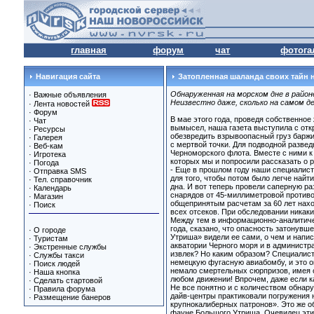
главная
форум
чат
фотога
Навигация сайта
Затопленная шаланда своих тайн н
Обнаруженная на морском дне в район
·
Важные объявления
Неизвестно даже, сколько на самом де
·
Лента новостей
·
Форум
В мае этого года, проведя собственное
·
Чат
вымысел, наша газета выступила с от
·
Ресурсы
обезвредить взрывоопасный груз баржи (
·
Галерея
с мертвой точки. Для подводной разве
·
Веб-кам
Черноморского флота. Вместе с ними 
·
Игротека
которых мы и попросили рассказать о 
·
Погода
- Еще в прошлом году наши специалис
·
Отправка SMS
для того, чтобы потом было легче найт
·
Тел. справочник
дна. И вот теперь провели саперную ра
·
Календарь
снарядов от 45-миллиметровой противо
·
Магазин
общепринятым расчетам за 60 лет нахо
·
Поиск
всех отсеков. При обследовании никак
Между тем в информационно-аналитиче
года, сказано, что опасность затонув
·
О городе
Утриша» видели ее сами, о чем и напи
·
Туристам
акватории Черного моря и в администр
·
Экстренные службы
извлек? Но каким образом? Специалист
·
Службы такси
немецкую фугасную авиабомбу, и это о
·
Поиск людей
немало смертельных сюрпризов, имея с
·
Наша кнопка
любом движении! Впрочем, даже если ка
·
Сделать стартовой
Не все понятно и с количеством обнар
·
Правила форума
дайв-центры практиковали погружения 
·
Размещение банеров
крупнокалиберных патронов». Это же о
фауне Большого Утриша. Очевидец этих