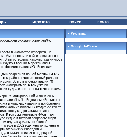
арь
игротека
поиск
почта
Реклама:
продолжает хранить свою тайну.
Google AdSense
всего в километре от берега, не
ом. Мы попросили найти возможность
). В августе дело, наконец, сдвинулось
ой службы военно-морской базы
ого формирования «
Юг-Вымпел
»,
нды и закрепили на ней маячок GPRS
 этом районе очень сложный рельеф
й зоны. Всего в отсеках нашли 70
ех килограммов. К тому же по
оски судна и составлена точная схема
Утриш», датированной июнем 2002
шаяся авиабомба. Водолазы «Большого
изма и морских купаний в прибрежной
ло наличия бомбы. Выходит, ее кто-то
жды они уже доставали со дна
ов. К тому же немецкие ФАБы таят
се судна и готовой взорваться при
этом случае делась пробоина?
 что еще в 2002 году многочисленные
артиллерийских снарядов и
когда снимала фильм о подводной
отре баржи было видно: открыт лишь