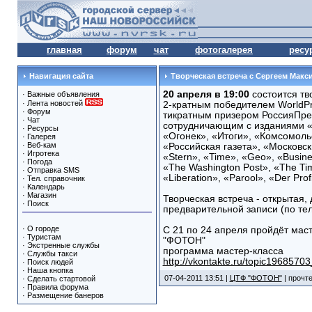
главная
форум
чат
фотогалерея
ресу
Навигация сайта
Творческая встреча с Сергеем Мак
20 апреля в 19:00
состоится тв
·
Важные объявления
·
Лента новостей
2-кратным победителем WorldPr
·
Форум
тикратным призером РоссияПре
·
Чат
сотрудничающим с изданиями «
·
Ресурсы
«Огонек», «Итоги», «Комсомоль
·
Галерея
·
Веб-кам
«Российская газета», «Московс
·
Игротека
«Stern», «Time», «Geo», «Busine
·
Погода
«The Washington Post», «The Tim
·
Отправка SMS
«Liberation», «Parool», «Der Prof
·
Тел. справочник
·
Календарь
·
Магазин
Творческая встреча - открытая, 
·
Поиск
предварительной записи (по тел
·
О городе
С 21 по 24 апреля пройдёт ма
·
Туристам
"ФОТОН"
·
Экстренные службы
программа мастер-класса
·
Службы такси
http://vkontakte.ru/topic196857
·
Поиск людей
·
Наша кнопка
07-04-2011 13:51 |
ЦТФ "ФОТОН"
| прочте
·
Сделать стартовой
·
Правила форума
·
Размещение банеров