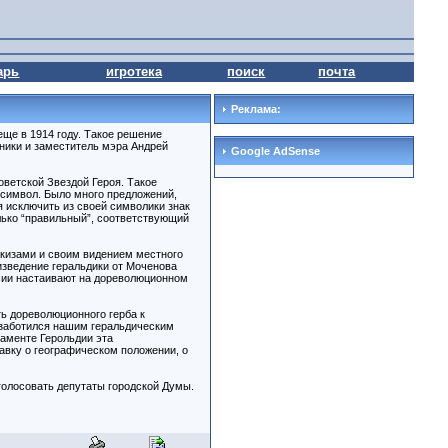
арь
игротека
поиск
почта
Реклама:
ще в 1914 году. Такое решение
жники и заместитель мэра Андрей
Google AdSense
оветской Звездой Героя. Такое
 символ. Было много предложений,
я исключить из своей символики знак
олько “правильный”, соответствующий
скизами и своим видением местного
изведение геральдики от Моченова
сии настаивают на дореволюционном
ть дореволюционного герба к
озаботился нашим геральдическим
таменте Герольдии эта
авку о географическом положении, о
голосовать депутаты городской Думы.