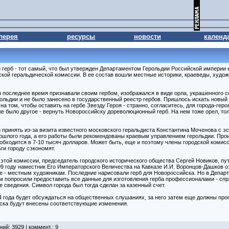
лерея
ресурсы
новости
календ
 герб - тот самый, что был утвержден Департаментом Герольдии Российской империи е
ской геральдической комиссии. В ее состав вошли местные историки, краеведы, худо
 последнее время признавали своим гербом, изображался в виде орла, украшенного с
ольдии и не было занесено в государственный реестр гербов. Пришлось искать новый
а том, чтобы оставить на гербе Звезду Героя - странно, согласитесь, для города-геро
же было другое - вернуть Новороссийску дореволюционный герб. На нем тоже орел, т
 принять из-за визита известного московского геральдиста Константина Моченова с э
рошлого года, а его работы были рекомендованы краевым управлением герольдии. Про
бходится в 7-10 тысяч долларов. Может быть, еще и поэтому члены городской комис
ьги городу сэкономят.
в этой комиссии, председатель городского исторического общества Сергей Новиков, пу
09 году наместник Его Императорского Величества на Кавказе И.И. Воронцов-Дашков 
те - местным художникам. Последние нарисовали герб для Новороссийска. Но в Депар
м попросили предоставить все данные для изготовления герба профессионалами - спр
 сведения. Символ города был тогда сделан за казенный счет.
4 года будет обсуждаться на общественных слушаниях, за него затем еще должны про
йска будут внесены соответствующие изменения.
ний: 3929 |
коммент.
: 9