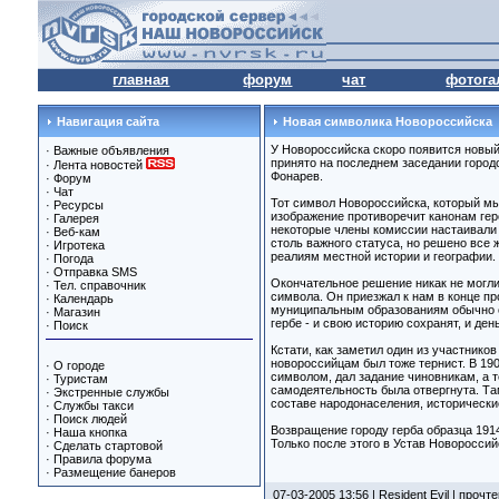
главная
форум
чат
фотога
Навигация сайта
Новая символика Новороссийска
У Новороссийска скоро появится новый
·
Важные объявления
принято на последнем заседании город
·
Лента новостей
Фонарев.
·
Форум
·
Чат
Тот символ Новороссийска, который мы
·
Ресурсы
изображение противоречит канонам гер
·
Галерея
некоторые члены комиссии настаивали н
·
Веб-кам
столь важного статуса, но решено все 
·
Игротека
реалиям местной истории и географии.
·
Погода
·
Отправка SMS
Окончательное решение никак не могли
·
Тел. справочник
символа. Он приезжал к нам в конце п
·
Календарь
муниципальным образованиям обычно о
·
Магазин
гербе - и свою историю сохранят, и ден
·
Поиск
Кстати, как заметил один из участнико
новороссийцам был тоже тернист. В 19
·
О городе
символом, дал задание чиновникам, а 
·
Туристам
самодеятельность была отвергнута. Та
·
Экстренные службы
составе народонаселения, исторические
·
Службы такси
·
Поиск людей
Возвращение городу герба образца 191
·
Наша кнопка
Только после этого в Устав Новоросси
·
Сделать стартовой
·
Правила форума
·
Размещение банеров
07-03-2005 13:56 |
Resident Evil
| прочте