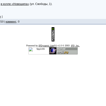
и
в холле «Новошипа»
(ул. Свободы, 1).
т
]
210 |
коммент.
: 0
Powered by
IPDynamic Lite
(U) v1.0 © 2003
IPS, Inc.