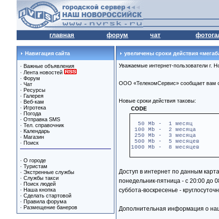
главная
форум
чат
фотога
Навигация сайта
увеличены сроки действия «мегаб
Уважаемые интернет-пользователи г. Н
·
Важные объявления
·
Лента новостей
·
Форум
ООО «ТелекомСервис» сообщает вам об
·
Чат
·
Ресурсы
·
Галерея
Новые сроки действия таковы:
·
Веб-кам
·
Игротека
CODE
·
Погода
·
Отправка SMS
50 Mb - 1 месяц
·
Тел. справочник
100 Mb - 2 месяца
·
Календарь
250 Mb - 3 месяца
·
Магазин
500 Mb - 5 месяцев
·
Поиск
1000 Mb - 8 месяцев
·
О городе
·
Туристам
Доступ в интернет по данным карт
·
Экстренные службы
·
Службы такси
понедельник-пятница - с 20:00 до 0
·
Поиск людей
·
Наша кнопка
суббота-воскресенье - круглосуточн
·
Сделать стартовой
·
Правила форума
·
Размещение банеров
Дополнительная информация о наши