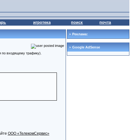
арь
игротека
поиск
почта
Реклама:
Google AdSense
ти по входящему трафику).
айте
ООО «ТелекомСервис»