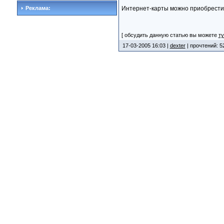
Реклама:
Интернет-карты можно приобрест
[ обсудить данную статью вы можете
ту
17-03-2005 16:03 |
dexter
| прочтений: 5