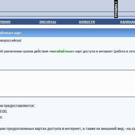
лерея
ресурсы
новости
календ
айтных» карт
овороссийска!
 увеличении сроков действия «
мегабайтных
» карт доступа в интернет (работа в се
ам предоставляется:
8:00,
о.
х предоплаченых картах доступа в интернет, а также их внешний вид - на с