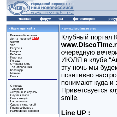
главная
форум
чат
фотогалерея
ресу
Навигация сайта
www.discotime.ru pres
Клубный портал К
·
Важные объявления
·
Лента новостей
·
Форум
www.DiscoTime.
·
Чат
·
Ресурсы
очередную вечери
·
Галерея
·
Веб-кам
·
Игротека
ИЮЛЯ в клубе “Ак
·
Погода
·
Отправка SMS
эту ночь мы буде
·
Тел. справочник
·
Календарь
позитивно настро
·
Магазин
·
Поиск
понимают куда и 
·
О городе
Приветсвуется к
·
Туристам
·
Экстренные службы
·
Службы такси
smile.
·
Поиск людей
·
Наша кнопка
·
Сделать стартовой
·
Правила форума
·
Размещение банеров
Line UP :