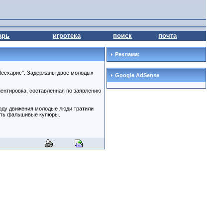
арь
игротека
поиск
почта
Реклама:
Шесхарис". Задержаны двое молодых
Google AdSense
ентировка, составленная по заявлению
ходу движения молодые люди тратили
ять фальшивые купюры.