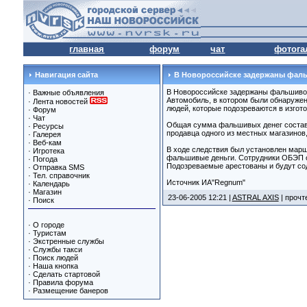
главная
форум
чат
фотога
Навигация сайта
В Новороссийске задержаны фал
В Новороссийске задержаны фальшиво
·
Важные объявления
Автомобиль, в котором были обнаруже
·
Лента новостей
людей, которые подозреваются в изгот
·
Форум
·
Чат
Общая сумма фальшивых денег составл
·
Ресурсы
продавца одного из местных магазинов
·
Галерея
·
Веб-кам
В ходе следствия был установлен марш
·
Игротека
фальшивые деньги. Сотрудники ОБЭП о
·
Погода
Подозреваемые арестованы и будут со
·
Отправка SMS
·
Тел. справочник
Источник ИА"Regnum"
·
Календарь
·
Магазин
23-06-2005 12:21 |
ASTRAL AXIS
| прочт
·
Поиск
·
О городе
·
Туристам
·
Экстренные службы
·
Службы такси
·
Поиск людей
·
Наша кнопка
·
Сделать стартовой
·
Правила форума
·
Размещение банеров