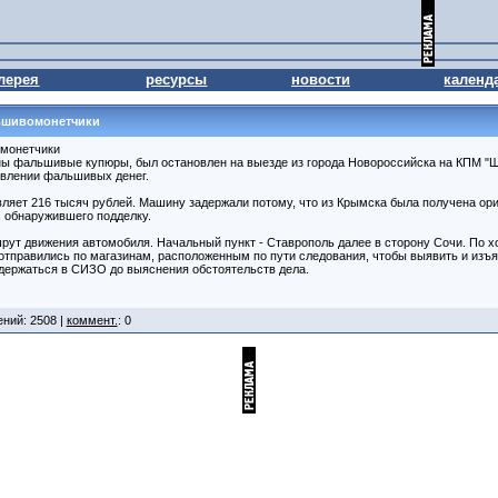
лерея
ресурсы
новости
календ
ьшивомонетчики
монетчики
ны фальшивые купюры, был остановлен на выезде из города Новороссийска на КПМ "
овлении фальшивых денег.
яет 216 тысяч рублей. Машину задержали потому, что из Крымска была получена ори
, обнаружившего подделку.
рут движения автомобиля. Начальный пункт - Ставрополь далее в сторону Сочи. По 
тправились по магазинам, расположенным по пути следования, чтобы выявить и изъ
держаться в СИЗО до выяснения обстоятельств дела.
ений: 2508 |
коммент.
: 0