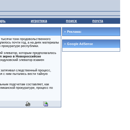
арь
игротека
поиск
почта
Реклама:
 тысячи тонн продовольственного
длилось почти год, а на днях материалы
Google AdSense
 прокуратуре республики.
ий элеватор, которым предполагалось
л зерно в Новороссийске
ондуковский элеватор взамен
и затягивал следственный процесс,
мя с ним пытались вести тайную
ьным подсчетам составляет, как
ликанской прокуратуре, процесс по