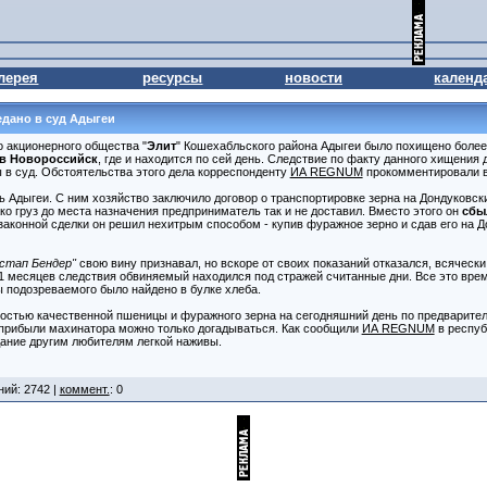
лерея
ресурсы
новости
календ
едано в суд Адыгеи
о акционерного общества "
Элит
" Кошехабльского района Адыгеи было похищено более
в Новороссийск
, где и находится по сей день. Следствие по факту данного хищения 
ы в суд. Обстоятельства этого дела корреспонденту
ИА REGNUM
прокомментировали в
 Адыгеи. С ним хозяйство заключило договор о транспортировке зерна на Дондуковск
ко груз до места назначения предприниматель так и не доставил. Вместо этого он
сбы
аконной сделки он решил нехитрым способом - купив фуражное зерно и сдав его на Д
стап Бендер"
свою вину признавал, но вскоре от своих показаний отказался, всяческ
 11 месяцев следствия обвиняемый находился под стражей считанные дни. Все это вре
ы подозреваемого было найдено в булке хлеба.
мостью качественной пшеницы и фуражного зерна на сегодняшний день по предварител
 прибыли махинатора можно только догадываться. Как сообщили
ИА REGNUM
в респуб
дание другим любителям легкой наживы.
ний: 2742 |
коммент.
: 0