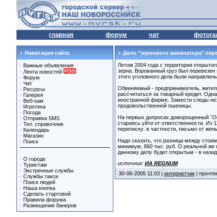
главная
форум
чат
фотога
Навигация сайта
Дело "зернового махинатора" пер
Летом 2004 года с территории открытог
·
Важные объявления
зерна. Ворованный груз был перевезен
·
Лента новостей
этого уголовного дела были направлен
·
Форум
·
Чат
Обвиняемый - предприниматель, житель
·
Ресурсы
рассчитаться за товарный кредит. Одна
·
Галерея
иностранной фирме. Замести следы нез
·
Веб-кам
продовольственной пшеницы.
·
Игротека
·
Погода
На первых допросах доморощенный
"О
·
Отправка SMS
стараясь уйти от ответственности. Из
·
Тел. справочник
переписку: в частности, письмо от жен
·
Календарь
·
Магазин
Надо сказать, что разница между стои
·
Поиск
минимум, 860 тыс. руб. О реальной же
данному делу будет открытым - в нази
·
О городе
источник:
ИА REGNUM
·
Туристам
·
Экстренные службы
30-06-2005 11:03 |
интернетчик
| прочте
·
Службы такси
·
Поиск людей
·
Наша кнопка
·
Сделать стартовой
·
Правила форума
·
Размещение банеров