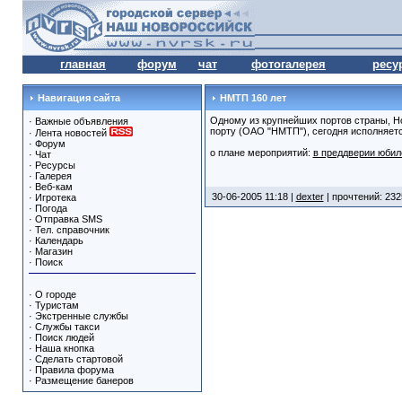
главная
форум
чат
фотогалерея
ресу
Навигация сайта
НМТП 160 лет
Одному из крупнейших портов страны, 
·
Важные объявления
порту (ОАО "НМТП"), сегодня исполняетс
·
Лента новостей
·
Форум
о плане мероприятий:
в преддверии юби
·
Чат
·
Ресурсы
·
Галерея
·
Веб-кам
30-06-2005 11:18 |
dexter
| прочтений: 232
·
Игротека
·
Погода
·
Отправка SMS
·
Тел. справочник
·
Календарь
·
Магазин
·
Поиск
·
О городе
·
Туристам
·
Экстренные службы
·
Службы такси
·
Поиск людей
·
Наша кнопка
·
Сделать стартовой
·
Правила форума
·
Размещение банеров