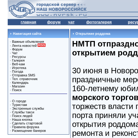
главная
форум
чат
фотогалерея
ресу
Навигация сайта
Открытиие роддома
НМТП отпраздно
·
Важные объявления
·
Лента новостей
·
Форум
открытием родд
·
Чат
·
Ресурсы
·
Галерея
·
Веб-кам
·
Игротека
30 июня в Новоро
·
Погода
·
Отправка SMS
праздничные мер
·
Тел. справочник
·
Календарь
160-летнему юб
·
Магазин
·
Поиск
морского торгов
·
О городе
торжеств власти 
·
Туристам
·
Экстренные службы
·
Службы такси
порта приняли уч
·
Поиск людей
·
Наша кнопка
открытия роддома
·
Сделать стартовой
·
Правила форума
·
Размещение банеров
ремонта и реконс