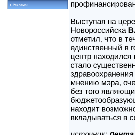
профинансирова
Реклама:
Выступая на цер
Новороссийска
В
отметил, что в т
единственный в 
центр находился 
стало существен
здравоохранения
мнению мэра, оче
без того являющ
бюджетообразую
находит возможно
вкладываться в 
источник:
Лента