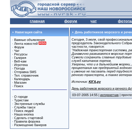
главная
форум
чат
фотога
Навигация сайта
День работников морского и речн
Сегодня, 3 июля, свой профессиональн
·
Важные объявления
председатель Законодательного Собра
·
Лента новостей
частности, говорится:
·
Форум
"Надежная транспортная система, ра
·
Чат
Динамично развиваются морские пор
·
Ресурсы
Сумели сохранить славные трудовые 
·
Галерея
служб капитанов портов.
·
Веб-кам
Уверены, что и в дальнейшем моряки,
·
Игротека
процветания как предприятий водного
·
Погода
и умение не пасовать перед трудност
·
Отправка SMS
речного транспорта, а также ветерана
·
Тел. справочник
·
Календарь
Источник:
ЮГА.ру
·
Магазин
·
Поиск
День работников морского и речного фл
03-07-2005 14:55 |
интернетчик
| прочте
·
О городе
·
Туристам
·
Экстренные службы
·
Службы такси
·
Поиск людей
·
Наша кнопка
·
Сделать стартовой
·
Правила форума
·
Размещение банеров