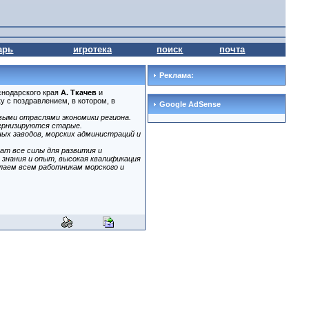
арь
игротека
поиск
почта
Реклама:
снодарского края
А. Ткачев
и
 с поздравлением, в котором, в
Google AdSense
выми отраслями экономики региона.
дернизируются старые.
ых заводов, морских администраций и
ат все силы для развития и
 знания и опыт, высокая квалификация
лаем всем работникам морского и