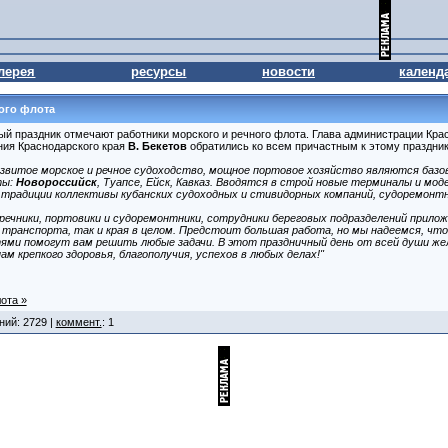
лерея
ресурсы
новости
календ
ого флота
ый праздник отмечают работники морского и речного флота. Глава администрации Кра
ния Краснодарского края
В. Бекетов
обратились ко всем причастным к этому празднику
звитое морское
и речное судоходство, мощное портовое хозяйство являются базо
ты:
Новороссийск
, Туапсе, Ейск, Кавказ. Вводятся в строй новые терминалы и мо
традиции коллективы кубанских судоходных и стивидорных компаний, судоремонтн
 речники, портовики и судоремонтники, сотрудники береговых подразделений прилож
 транспорта, так и края в целом. Предстоит большая работа, но мы надеемся, что
ями помогут вам решить любые задачи. В этот праздничный день от всей души же
м крепкого здоровья, благополучия, успехов в любых делах!"
ота »
ний: 2729 |
коммент.
: 1