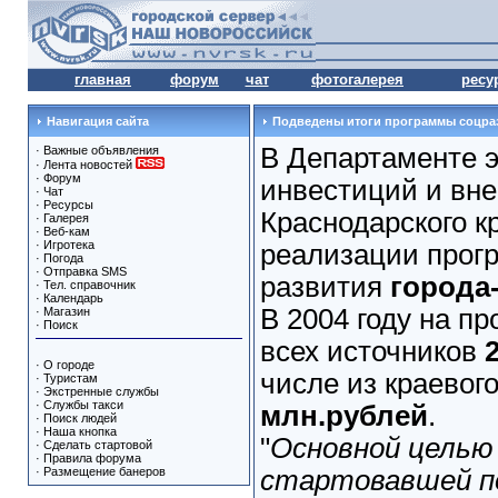
главная
форум
чат
фотогалерея
ресу
Навигация сайта
Подведены итоги программы соцра
В Департаменте э
·
Важные объявления
·
Лента новостей
·
Форум
инвестиций и вн
·
Чат
·
Ресурсы
Краснодарского к
·
Галерея
·
Веб-кам
·
Игротека
реализации прог
·
Погода
·
Отправка SMS
развития
города
·
Тел. справочник
·
Календарь
В 2004 году на п
·
Магазин
·
Поиск
всех источников
·
О городе
числе из краевог
·
Туристам
·
Экстренные службы
·
Службы такси
млн.рублей
.
·
Поиск людей
·
Наша кнопка
"
Основной целью
·
Сделать стартовой
·
Правила форума
·
Размещение банеров
стартовавшей п