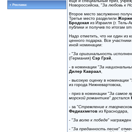
еще и специальный приз, учре
Реклама:
Новороссийска, "
За любовь к Н
Второе место заслуженно полу
Третье место разделили
Жорже
Бродская
из Израиля (г. Тель-А
публики и получив по итогам sm
Надо отметить, что ни один из 
ценного подарка. Все участник
иной номинации:
- "
За оригинальность исполнен
(Германия)
Сэр Грэй
,
- в номинации "
За национальны
Дилер Кавраал
,
- высокую оценку в номинации "
из города Нижневартовска,
- приз в номинации "
За самое я
морской романтике
" достался
- за "
Стремление к творческо
Федиахметов
из Краснодара,
- "
За волю к победе
" награжден
- "
За преданность песне
" отме