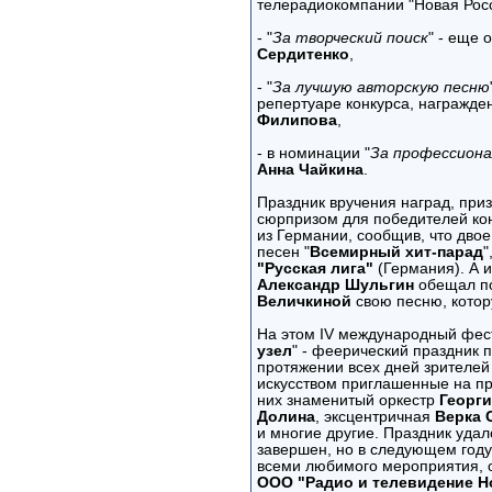
телерадиокомпании "Новая Рос
- "
За творческий поиск
" - еще 
Сердитенко
,
- "
За лучшую авторскую песню
репертуаре конкурса, награжде
Филипова
,
- в номинации "
За профессион
Анна Чайкина
.
Праздник вручения наград, при
сюрпризом для победителей кон
из Германии, сообщив, что двое
песен "
Всемирный хит-парад
"
"Русская лига"
(Германия). А и
Александр Шульгин
обещал по
Величкиной
свою песню, котор
На этом IV международный фес
узел
" - феерический праздник п
протяжении всех дней зрителей
искусством приглашенные на пр
них знаменитый оркестр
Георги
Долина
, эксцентричная
Верка 
и многие другие. Праздник удал
завершен, но в следующем году 
всеми любимого мероприятия, о
ООО "Радио и телевидение Н