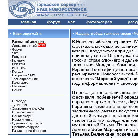
главная
форум
чат
фотогалерея
ресу
Навигация сайта
Названы победители фестиваля «Мо
В Новороссийске завершился I
·
Важные объявления
·
Лента новостей
фестиваль молодых исполнител
·
Форум
который продолжался три дня - 
·
Чат
приняли участие 15 конкурсанто
·
Ресурсы
России, стран ближнего и дальн
·
Галерея
·
Веб-кам
таланты из Молдовы, Армении, 
·
Игротека
Израиля. География участников
·
Погода
расширяется. Новороссийский
·
Отправка SMS
фестиваль "
Морской узел
" пр
·
Тел. справочник
·
Календарь
году информационным спонсор
·
Магазин
·
Поиск
В пресс-центре организационно
фестиваля, победителей опред
·
О городе
народного артиста России, Лау
·
Туристам
Гараняна
, заместителя председ
·
Экстренные службы
заслуженного деятеля искусств
·
Службы такси
деятелей культуры, опытных мас
·
Поиск людей
·
Наша кнопка
- залог того, что победители к
·
Сделать стартовой
музыкальный Олимп. По оценке 
·
Правила форума
Армении
Эрик Маркарян
и мол
·
Размещение банеров
Татьяна Величкина
, поделивш