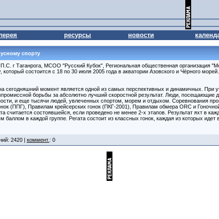
лерея
ресурсы
новости
календ
русному спорту
П.С. г Таганрога, МСОО "Русский Кубок", Региональная общественная организация "М
 который состоится с 18 по 30 июля 2005 года в акватории Азовского и Чёрного морей
 на сегодняшний момент является одной из самых перспективных и динамичных. При уч
промиссной борьбы за абсолютно лучший скоростной результат. Люди, посещающие д
ности, и еще тысячи людей, увлеченных спортом, морем и отдыхом. Соревнования пр
ок (ППГ), Правилам крейсерских гонок (ПКГ-2001), Правилам обмера ORC и Гоночной
та считается состоявшейся, если проведено не менее 2-х этапов. Результат яхт в кажд
 баллом в каждой группе. Регата состоит из классных гонок, каждая из которых идет в
ний: 2420 |
коммент.
: 0