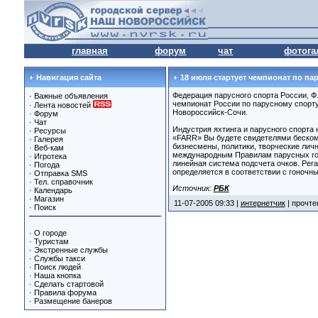
главная
форум
чат
фотога
Навигация сайта
18 июля стартует чемпионат по па
Федерация парусного спорта России, Ф.
·
Важные объявления
чемпионат России по парусному спорту,
·
Лента новостей
Новороссийск-Сочи.
·
Форум
·
Чат
Индустрия яхтинга и парусного спорта
·
Ресурсы
«FARR» Вы будете свидетелями беском
·
Галерея
бизнесмены, политики, творческие лич
·
Веб-кам
международным Правилам парусных гон
·
Игротека
линейная система подсчета очков. Рега
·
Погода
определяется в соответствии с гоночным
·
Отправка SMS
·
Тел. справочник
Источник:
РБК
·
Календарь
·
Магазин
11-07-2005 09:33 |
интернетчик
| прочте
·
Поиск
·
О городе
·
Туристам
·
Экстренные службы
·
Службы такси
·
Поиск людей
·
Наша кнопка
·
Сделать стартовой
·
Правила форума
·
Размещение банеров