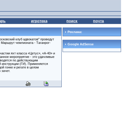
арь
игротека
поиск
почта
Реклама:
осковский клуб адвокатов" проведут
. Маршрут чемпионата - Таганрог-
Google AdSense
астии яхт класса «Цетус», «А-40» и
анное мероприятие - это удачливые
оводятся по действующим
 инструкции (ГИ). Применяется
ой гонке и регате в целом
 зачет.