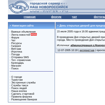
главная
форум
чат
фотога
Навигация сайта
День открытых дверей для предп
15 июля 2005 года в 16:00 администрац
·
Важные объявления
·
Лента новостей
В проведении Дня открытых дверей при
·
Форум
города. Место проведения Дня открытых
·
Чат
·
Ресурсы
Источник:
администрация г.Новоро
·
Галерея
·
Веб-кам
12-07-2005 10:18 |
интернетчик
| прочте
·
Игротека
·
Погода
·
Отправка SMS
·
Тел. справочник
·
Календарь
·
Магазин
·
Поиск
·
О городе
·
Туристам
·
Экстренные службы
·
Службы такси
·
Поиск людей
·
Наша кнопка
·
Сделать стартовой
·
Правила форума
·
Размещение банеров