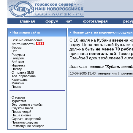
главная
форум
чат
фотогалерея
ресу
Навигация сайта
Новые цены на водочную продукци
С 10 июля на Кубани введена н
·
Важные объявления
·
Лента новостей
водку. Цена легальной бутылки 
·
Форум
должна быть
не менее
70 рубл
·
Чат
признана
нелегальной
. Такое
·
Ресурсы
Гильдией производителей лике
·
Галерея
·
Веб-кам
·
Игротека
Источник:
газета "Кубань сегод
·
Погода
·
Отправка SMS
13-07-2005 13:43 |
интернетчик
| прочтени
·
Тел. справочник
·
Календарь
·
Магазин
·
Поиск
·
О городе
·
Туристам
·
Экстренные службы
·
Службы такси
·
Поиск людей
·
Наша кнопка
·
Сделать стартовой
·
Правила форума
·
Размещение банеров