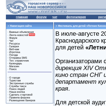
главная
форум
чат
фотогалерея
ресу
Навигация сайта
Фестиваль для детей «Летние Кино
В июле-августе 20
·
Важные объявления
·
Лента новостей
·
Форум
Краснодарского к
·
Чат
·
Ресурсы
для детей
«Летн
·
Галерея
·
Веб-кам
·
Игротека
·
Погода
·
Отправка SMS
Организаторами 
·
Тел. справочник
·
Календарь
дирекция XIV О
·
Магазин
·
Поиск
кино стран СНГ 
·
О городе
департамент ку
·
Туристам
·
Экстренные службы
·
Службы такси
края
.
·
Поиск людей
·
Наша кнопка
·
Сделать стартовой
·
Правила форума
·
Размещение банеров
Для детской ауди